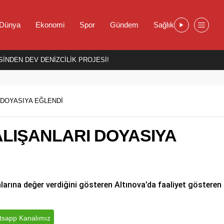
Dünya
Ekonomi
Spor
Gündem
Sağlık
İNDEN DEV DENİZCİLİK PROJESİ!
 DOYASIYA EĞLENDİ
ALIŞANLARI DOYASIYA
anlarına değer verdiğini gösteren Altınova’da faaliyet gösteren
sapp Kanalımız