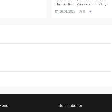
Hacı Ali Konuş’un vefatının 21. yıl
dönümü münasebetiyle, 17 Ocak
16.01.2025
0
2025 Cuma günü Karamürsel
Merkez Camii’nde Mevlid-i Şerif
okunacak ve ardından hayır
yemeği ikramı yapılacak. Elektrik
Elektronik Mühendisi Semih Konuş,
babası merhum Hacı Ali Konuş’un
vefatının 21. seneyi devriyesi
dolayısıyla bir anma etkinliği
düzenleyeceklerini duyurdu. 17
Ocak...
 Menü
Son Haberler