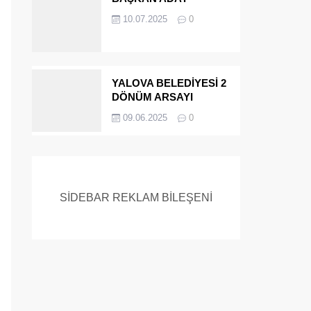
ADAYIYDI CİNAYETTEN
10.07.2025
0
MÜEBBET ALDI FİRAR
ETTİ.!
YALOVA BELEDİYESİ 2
DÖNÜM ARSAYI
SATIYOR
09.06.2025
0
SİDEBAR REKLAM BİLEŞENİ