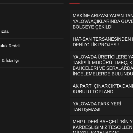
MAKİNE ARIZASI YAPAN TA
YALOVA AÇIKLARINDA GÜVE
BÖLGEYE ÇEKİLDİ
ızda
HAT-SAN TERSANESİNDEN
DENİZCİLİK PROJESİ!
uluk Reddi
YALOVA’DA ÜRETİCİLERE Y
& İşbirliği
TAKİP! İL MÜDÜRÜ İLMEÇ, K
BAHÇELERİ VE SERALARDA
İNCELEMELERDE BULUND
AK PARTİ ÇINARCIK’TA DAN
KURULU TOPLANDI
YALOVA’DA PARK YERİ
TARTIŞMASI!
MHP LİDERİ BAHÇELİ:”BİN Y
KARDEŞLİĞİMİZ TESCİLLEND
MİLYON KAZANACAK”