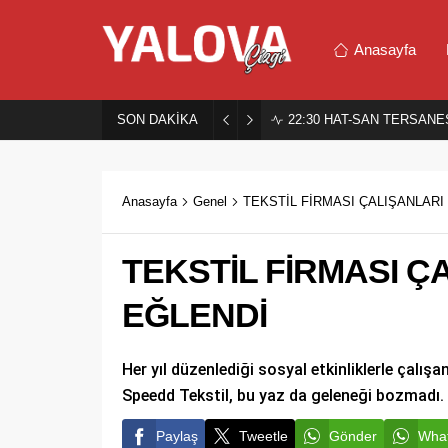
Anasayfa
SON DAKİKA
22:30
HAT-SAN TERSANES
Anasayfa
Genel
TEKSTİL FİRMASI ÇALIŞANLARI
TEKSTİL FİRMASI Ç
EĞLENDİ
Her yıl düzenlediği sosyal etkinliklerle çalış
Speedd Tekstil, bu yaz da geleneği bozmadı.
Paylaş
Tweetle
Gönder
What