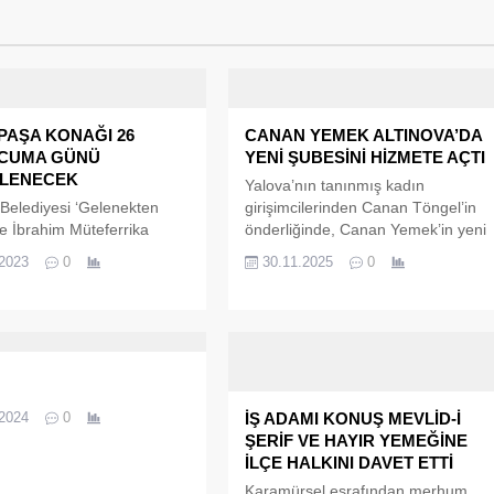
PAŞA KONAĞI 26
CANAN YEMEK ALTINOVA’DA
 CUMA GÜNÜ
YENİ ŞUBESİNİ HİZMETE AÇTI
LENECEK
Yalova’nın tanınmış kadın
Belediyesi ‘Gelenekten
girişimcilerinden Canan Töngel’in
 İbrahim Müteferrika
önderliğinde, Canan Yemek’in yeni
nat Etkinlikleri’ tüm hızıyla
şubesi Altınova’da görkemli bir
.2023
0
30.11.2025
0
iyor. ‘Gelenekten
törenle kapılarını açtı. “Her lezzetin
 İbrahim Müteferrika
bir hikayesi var” sloganıyla yola
nat Etkinlikleri’ Mayıs ayı
çıkan Canan Yemek, Altınova’daki
leri kapsamında 26 Mayıs
yeni şubesiyle bölge halkına hizmet
nü ‘Fehim Paşa Konağı’
vermeye başladı.
iyatro oyunu sanatseverler
nelenecek. Yalova
.2024
0
İŞ ADAMI KONUŞ MEVLİD-İ
si Raif Dinçkök Kültür
ŞERİF VE HAYIR YEMEĞİNE
’nde (RDKM) saat 21:00’da
İLÇE HALKINI DAVET ETTİ
olarak...
Karamürsel eşrafından merhum