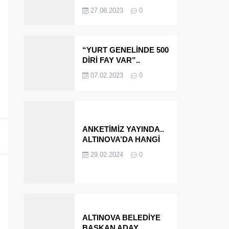
OLMAYA DEVAM
27.08.2023
0
EDECEĞİZ’
“YURT GENELİNDE 500
DİRİ FAY VAR”..
ALTINOVA VE
07.02.2023
0
ÇINARCIK..
ANKETİMİZ YAYINDA..
ALTINOVA’DA HANGİ
İSMİ BELEDİYE
29.02.2024
0
BAŞKANI OLARAK
GÖRMEK İSTERSİNİZ?
ALTINOVA BELEDİYE
BAŞKAN ADAY