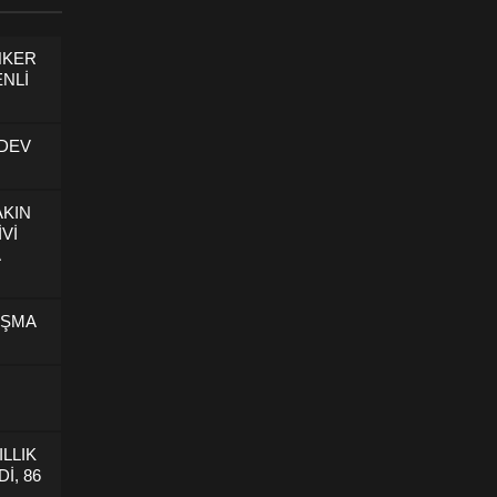
NKER
NLİ
 DEV
AKIN
İVİ
U
IŞMA
ILLIK
İ, 86