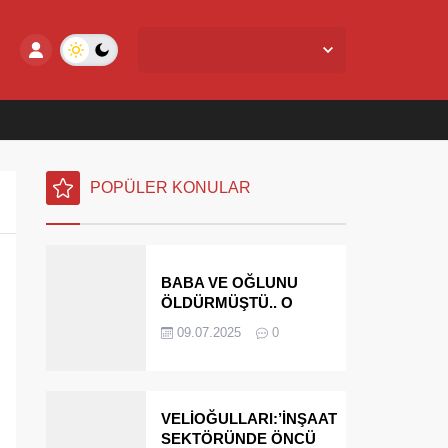
Yalova Merkez,
29
°C
Açık
POPÜLER KONULAR
BABA VE OĞLUNU
ÖLDÜRMÜŞTÜ.. O
PARAYI YASAL
09.07.2025
0
MİRASÇILARI
ÖDEYECEK
VELİOĞULLARI:’İNŞAAT
SEKTÖRÜNDE ÖNCÜ