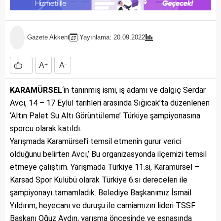
Gazete Akkent
Yayınlama: 20.09.2022
A
+
A
-
KARAMÜRSEL
‘in tanınmış ismi, iş adamı ve dalgıç Serdar
Avcı, 14 – 17 Eylül tarihleri arasında Sığıcak’ta düzenlenen
‘Altın Palet Su Altı Görüntüleme’ Türkiye şampiyonasına
sporcu olarak katıldı.
Yarışmada Karamürsel’i temsil etmenin gurur verici
olduğunu belirten Avcı,’ Bu organizasyonda ilçemizi temsil
etmeye çalıştım. Yarışmada Türkiye 11.si, Karamürsel –
Karsad Spor Kulübü olarak Türkiye 6.sı dereceleri ile
şampiyonayı tamamladık. Belediye Başkanımız İsmail
Yıldırım, heyecanı ve duruşu ile camiamızın lideri TSSF
Başkanı Oğuz Aydın, yarışma öncesinde ve esnasında