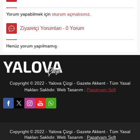
Yardımcısı Canan Neşeli ve
giren Yalova Belediye
Ümit Cesur, Yönetim Kurulu
Başkanı Mustafa Tutuk,
Yorum yapabilmek için
oturum açmalısınız
.
Üyeleri Etem Sevin, Mustafa
yaptığı selamlama
Arslan ve Metin Aydın ile
konuşmasında, bu tür
Ziyaretçi Yorumları - 0 Yorum
beraber Yalova Valisi Dr.
etkinliklerin devam
Hülya Kaya’yı ziyaret...
edeceğini kaydederek
etkinliğe katılan kadınlara iyi
Henüz yorum yapılmamış.
eğlenceler diledi. Yalovalı
kadınlara...
Copyright © 2022 - Yalova Çizgi - Gazete Akkent - Tüm Yasal
Hakları Saklıdır. Web Tasarım :
Papatyam Soft
Copyright © 2022 - Yalova Çizgi - Gazete Akkent - Tüm Yasal
Hakları Saklıdır. Web Tasarım :
Papatyam Soft