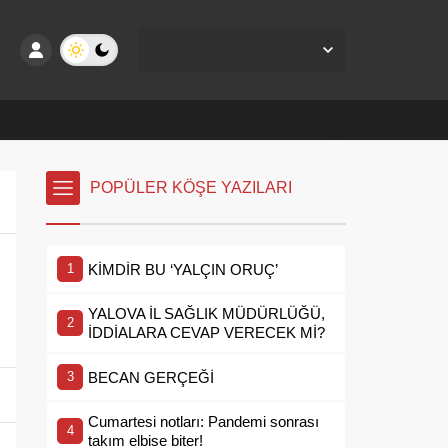
Yalova Merkez,
24
°C
Az Bulutlu
POPÜLER KÖŞE YAZILARI
KİMDİR BU ‘YALÇIN ORUÇ’
YALOVA İL SAĞLIK MÜDÜRLÜĞÜ,
İDDİALARA CEVAP VERECEK Mİ?
BECAN GERÇEĞİ
Cumartesi notları: Pandemi sonrası
takım elbise biter!