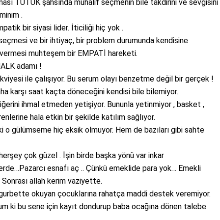
olması TUTUK şahsında muhalif seçmenin bile takdirini ve sevgisini
minim .
k bir siyasi lider. İticiliği hiç yok .
 seçmesi ve bir ihtiyaç, bir problem durumunda kendisine
u vermesi muhteşem bir EMPATİ hareketi.
 HALK adamı !
iyesi ile çalışıyor. Bu serum olayı benzetme değil bir gerçek !
a karşı saat kaçta döneceğini kendisi bile bilemiyor.
iğerini ihmal etmeden yetişiyor. Bununla yetinmiyor , basket ,
renlerine hala etkin bir şekilde katılım sağlıyor.
ki o gülümseme hiç eksik olmuyor. Hem de bazıları gibi sahte
şey çok güzel . İşin birde başka yönü var inkar
rde…Pazarcı esnafı aç .. Çünkü emeklide para yok… Emekli
. Sonrası allah kerim vaziyette.
 gurbette okuyan çocuklarına rahatça maddi destek veremiyor.
rum ki bu sene için kayıt dondurup baba ocağına dönen talebe