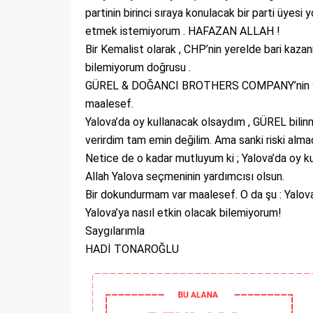
partinin birinci sıraya konulacak bir parti üyes
etmek istemiyorum . HAFAZAN ALLAH !
Bir Kemalist olarak , CHP’nin yerelde bari kaz
bilemiyorum doğrusu .
GÜREL & DOĞANCI BROTHERS COMPANY’nin yeni
maalesef.
Yalova’da oy kullanacak olsaydım , GÜREL bilinm
verirdim tam emin değilim. Ama sanki riski almad
Netice de o kadar mutluyum ki ; Yalova’da oy ku
Allah Yalova seçmeninin yardımcısı olsun.
Bir dokundurmam var maalesef. O da şu : Yalov
Yalova’ya nasıl etkin olacak bilemiyorum!
Saygılarımla
HADİ TONAROĞLU