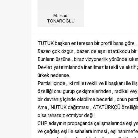
M. Hadi
TONAROĞLU
TUTUK başkan enteresan bir profil bana göre…
Bazen
çok özgür , bazen de aşırı statükocu bir si
Bunların üstüne , biraz vizyonerlik yönünde sıkınt
Devlet yatırımlarında inanılmaz istekli ve aktif ; 
ürkek nedense.
Partisi içinde , iki milletvekili ve il başkanı il
özelliği onu gurup çekişmelerinden , radikal veya
bir davranış içinde olabilme becerisi , onun parti
Ama , NUTUK dağıtması , ATATÜRKÇÜ özelliğini s
olsa rahatsız etmiyor değil.
CHP adayının propaganda çalışmalarında eşi yeri
ve çağdaş eşi ile sahalara inmesi , eşi hanımefe