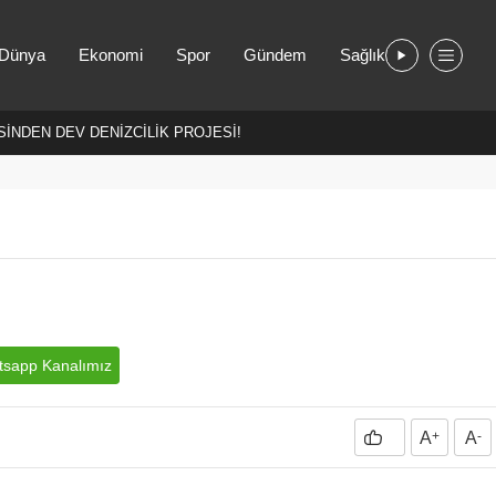
Dünya
Ekonomi
Spor
Gündem
Sağlık
İNDEN DEV DENİZCİLİK PROJESİ!
sapp Kanalımız
A
+
A
-