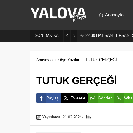
Anasayfa
SON DAKİKA
22:30
HAT-SAN TERSANES
Anasayfa
Köşe Yazıları
TUTUK GERÇEĞİ
TUTUK GERÇEĞİ
Paylaş
Tweetle
Gönder
What
Yayınlama: 21.02.2024