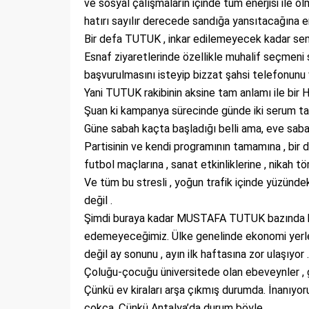
ve sosyal çalışmaların içinde tüm enerjisi ile 
hatırı sayılır derecede sandığa yansıtacağına e
Bir defa TUTUK , inkar edilemeyecek kadar sempati
Esnaf ziyaretlerinde özellikle muhalif seçmeni
başvurulmasını isteyip bizzat şahsi telefonun
Yani TUTUK rakibinin aksine tam anlamı ile bir
Şuan ki kampanya sürecinde günde iki serum takv
Güne sabah kaçta başladığı belli ama, eve sabah
Partisinin ve kendi programının tamamına , bir d
futbol maçlarına , sanat etkinliklerine , nikah tö
Ve tüm bu stresli , yoğun trafik içinde yüzünde
değil .
Şimdi buraya kadar MUSTAFA TUTUK bazında her
edemeyeceğimiz. Ülke genelinde ekonomi yerle
değil ay sonunu , ayın ilk haftasına zor ulaşıyor 
Çoluğu-çocuğu üniversitede olan ebeveynler ,
Çünkü ev kiraları arşa çıkmış durumda. İnanıyo
çokça. Çünkü Antalya’da durum böyle .