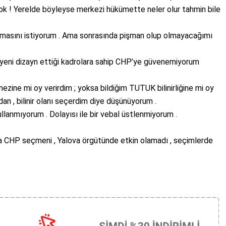
i yok ! Yerelde böyleyse merkezi hükümette neler olur tahmin bile
anmasını istiyorum . Ama sonrasında pişman olup olmayacağımı
 dizayn ettiği kadrolara sahip CHP’ye güvenemiyorum
ezine mi oy verirdim ; yoksa bildiğim TUTUK bilinirliğine mi oy
an , bilinir olanı seçerdim diye düşünüyorum .
llanmıyorum . Dolayısı ile bir vebal üstlenmiyorum .
a CHP seçmeni , Yalova örgütünde etkin olamadı , seçimlerde