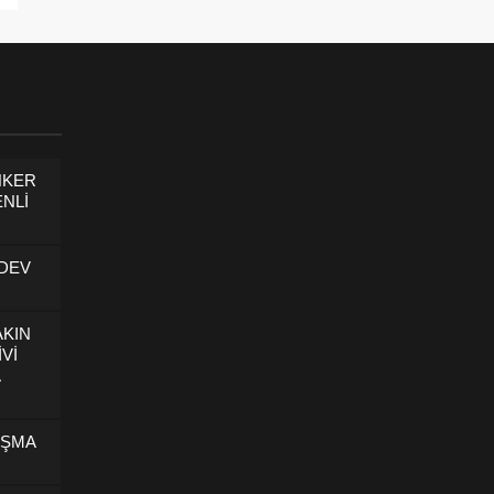
NKER
NLİ
 DEV
AKIN
İVİ
U
IŞMA