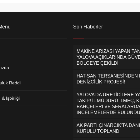
 Menü
Son Haberler
MAKİNE ARIZASI YAPAN TA
YALOVA AÇIKLARINDA GÜVE
BÖLGEYE ÇEKİLDİ
ızda
HAT-SAN TERSANESİNDEN
DENİZCİLİK PROJESİ!
uluk Reddi
YALOVA’DA ÜRETİCİLERE Y
& İşbirliği
TAKİP! İL MÜDÜRÜ İLMEÇ, K
BAHÇELERİ VE SERALARDA
İNCELEMELERDE BULUND
AK PARTİ ÇINARCIK’TA DAN
KURULU TOPLANDI