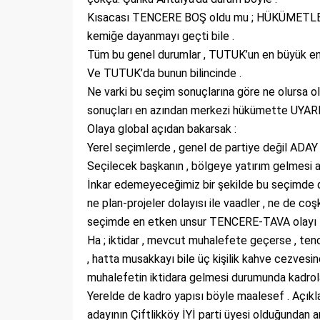
Kısacası TENCERE BOŞ oldu mu ; HÜKÜMETLER gi
kemiğe dayanmayı geçti bile .
Tüm bu genel durumlar , TUTUK’un en büyük en
Ve TUTUK’da bunun bilincinde .
Ne varki bu seçim sonuçlarına göre ne olursa 
sonuçları en azından merkezi hükümette UYARI et
Olaya global açıdan bakarsak :
Yerel seçimlerde , genel de partiye değil ADAY 
Seçilecek başkanın , bölgeye yatırım gelmesi
İnkar edemeyeceğimiz bir şekilde bu seçimde dur
ne plan-projeler dolayısı ile vaadler , ne de c
seçimde en etken unsur TENCERE-TAVA olayı 
Ha ; iktidar , mevcut muhalefete geçerse , ten
, hatta musakkayı bile üç kişilik kahve cezve
muhalefetin iktidara gelmesi durumunda kadrola
Yerelde de kadro yapısı böyle maalesef . Açıkla
adayının Çiftlikköy İYİ parti üyesi olduğundan an