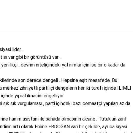
yasi lider .
ısı var gibi bir görüntüsü var .
yenilikçi , devrim niteliğindeki yatırımlar için ise bir o kadar da
e ilişkilerinde son derece dengeli . Hepsine eşit mesafede. Bu
 merkez zihniyetli parti içi dengelerin her iki tarafı içinde ILIMLI
 içinde yıpratılmasını engelliyor.
ık sık vurgulaması , parti içindeki bazı cemaatçi yapıları az da
ne hanım asistanı ile sahada olmasının aksine , Tutuk’un zarif
ndinin artı olarak Emine ERDOĞAN’vari bir şekilde, ayrıca siyasi