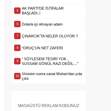
AK PARTİ’DE İSTİFALAR
BAŞLADI..!
Dolarla işi olmayan adam
ÇINARCIK’TA NELER OLUYOR ?
“ORUÇ’UN NET ZAFERİ
“ SÖYLESEM TESİRİ YOK ,
SUSSAM GÖNÜL RAZI DEĞİL…”
Virüsten sonra sanat Wuhan’dan yola
çıktı
MASAÜSTÜ REKLAM KODUNUZ