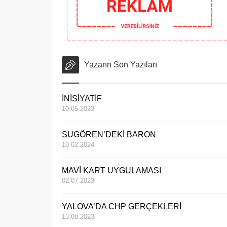
Yazarın Son Yazıları
İNİSİYATİF
10.05.2023
SUGÖREN’DEKİ BARON
19.02.2024
MAVİ KART UYGULAMASI
02.07.2023
YALOVA’DA CHP GERÇEKLERİ
13.08.2023