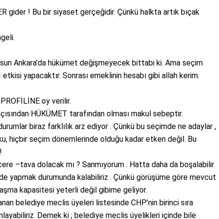
der ! Bu bir siyaset gerçeğidir. Çünkü halkta artık bıçak
geli.
olsun Ankara’da hükümet değişmeyecek bittabi ki. Ama seçim
kisi yapacaktır. Sonrası emeklinin hesabı gibi allah kerim.
PROFİLİNE oy verilir.
 açısından HÜKÜMET tarafından olması makul sebeptir.
umlar biraz farklılık arz ediyor . Çünkü bu seçimde ne adaylar ,
oşku, hiçbir seçim dönemlerinde olduğu kadar etken değil. Bu
!
cere –tava dolacak mı ? Sanmıyorum . Hatta daha da boşalabilir
sinde yapmak durumunda kalabiliriz . Çünkü görüşüme göre mevcut
şma kapasitesi yeterli değil gibime geliyor.
nan belediye meclis üyeleri listesinde CHP’nin birinci sıra
layabiliriz. Demek ki ; belediye meclis üyelikleri içinde bile