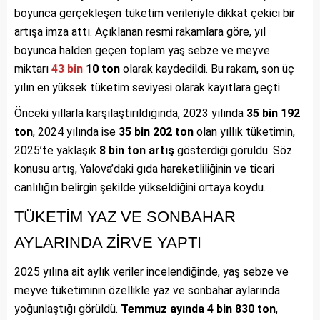
boyunca gerçekleşen tüketim verileriyle dikkat çekici bir
artışa imza attı. Açıklanan resmi rakamlara göre, yıl
boyunca halden geçen toplam yaş sebze ve meyve
miktarı
43
bin
10 ton
olarak kaydedildi. Bu rakam, son üç
yılın en yüksek tüketim seviyesi olarak kayıtlara geçti.
Önceki yıllarla karşılaştırıldığında, 2023 yılında
35 bin 192
ton
, 2024 yılında ise
35 bin 202 ton
olan yıllık tüketimin,
2025’te yaklaşık
8 bin ton artış
gösterdiği görüldü. Söz
konusu artış, Yalova’daki gıda hareketliliğinin ve ticari
canlılığın belirgin şekilde yükseldiğini ortaya koydu.
TÜKETİM YAZ VE SONBAHAR
AYLARINDA ZİRVE YAPTI
2025 yılına ait aylık veriler incelendiğinde, yaş sebze ve
meyve tüketiminin özellikle yaz ve sonbahar aylarında
yoğunlaştığı görüldü.
Temmuz ayında 4 bin 830 ton
,