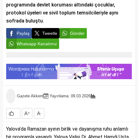
programında devlet koruması altındaki çocuklar,
protokol üyeleri ve sivil toplum temsilcileriyle aynı
sofrada buluştu.
Paylaş
Tweetle
Gönder
Whatsapp Kanalımız
Gazete Akkent
Yayınlama: 09.03.2026
A
+
A
-
Yalova’da Ramazan ayının birlik ve dayanışma ruhu anlamlı
bir programla yaşandı. Yalova Valisi Dr. Ahmet Hamdi Usta