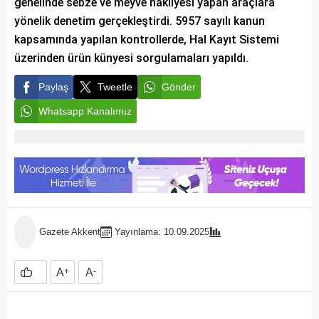
genelinde sebze ve meyve nakliyesi yapan araçlara
yönelik denetim gerçekleştirdi. 5957 sayılı kanun
kapsamında yapılan kontrollerde, Hal Kayıt Sistemi
üzerinden ürün künyesi sorgulamaları yapıldı.
Paylaş
Tweetle
Gönder
Whatsapp Kanalımız
Gazete Akkent
Yayınlama: 10.09.2025
A
+
A
-