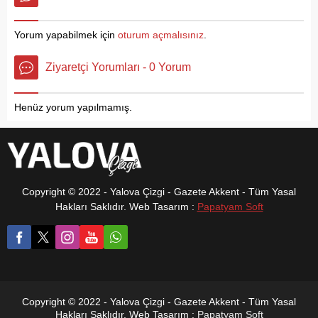
yerel radyo seçildi. Yalova
Uzmanı Doktor Enes
ve Marmara bölgesine
ARSLAN, Dr. Öğretim Üyesi
radyoculuk anlamında
Cemalettin YILMAZ Yalova
Yorum yapabilmek için
oturum açmalısınız
.
hizmet etmekten gurur
Eğitim ve Araştırma
duyduklarını ifade eden
Hastanesi’nde hasta
Ziyaretçi Yorumları - 0 Yorum
Radyo Gold Genel Yayın
kabulüne başladılar. Yeni
Yönetmeni Hakan Kandiş,’
göreve başlayan doktor ile
Müzikonair ve Maltepe
Kardiyoloji Polikliniğindeki
Henüz yorum yapılmamış.
Üniversitesi tarafından
uzman hekim sayısı 7’ye
düzenlenen yılın...
yükseldi. Yalova Eğitim ve
Araştırma Hastanesi’nden
konuyla ilgili...
Copyright © 2022 - Yalova Çizgi - Gazete Akkent - Tüm Yasal
Hakları Saklıdır. Web Tasarım :
Papatyam Soft
Copyright © 2022 - Yalova Çizgi - Gazete Akkent - Tüm Yasal
Hakları Saklıdır. Web Tasarım :
Papatyam Soft