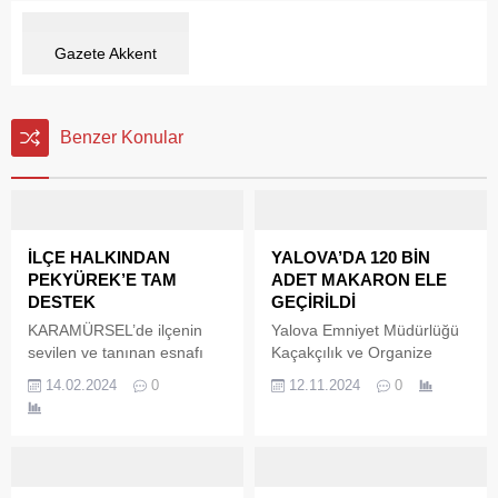
Gazete Akkent
Benzer Konular
İLÇE HALKINDAN
YALOVA’DA 120 BİN
PEKYÜREK’E TAM
ADET MAKARON ELE
DESTEK
GEÇİRİLDİ
KARAMÜRSEL’de ilçenin
Yalova Emniyet Müdürlüğü
sevilen ve tanınan esnafı
Kaçakçılık ve Organize
Adem Pekyürek,
Suçlarla Mücadele Şube
14.02.2024
0
12.11.2024
0
Cumhuriyet Halk
Müdürlüğü ekipleri suçlulara
Partisinden tekrar Belediye
göz açtırmıyor. 34… plaka
Meclis Üyesine aday
sayılı araçta yapılan
gösterilmesi beklenirken ilçe
kontrollerde 120 bin adet
halkı da Pekyürek ismine
doldurulmuş makaron ele