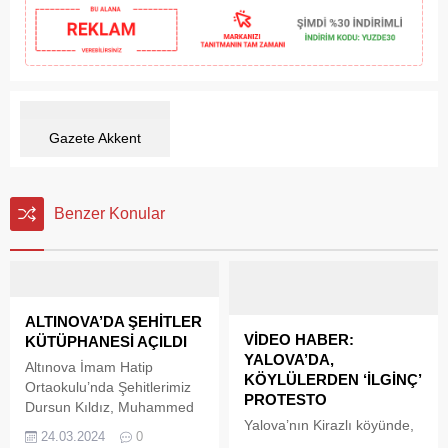
Gazete Akkent
Benzer Konular
ALTINOVA’DA ŞEHİTLER
VİDEO HABER:
KÜTÜPHANESİ AÇILDI
YALOVA’DA,
Altınova İmam Hatip
KÖYLÜLERDEN ‘İLGİNÇ’
Ortaokulu’nda Şehitlerimiz
PROTESTO
Dursun Kıldız, Muhammed
Yalova’nın Kirazlı köyünde,
Karaosman ve Alim Akyel
24.03.2024
0
haftalardır su sıkıntısı
adına Şehit Kütüphaneleri