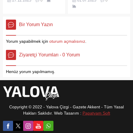
hastalığın ortaya çıkışı,
27.12.2023
0
01.07.2025
0
istihdam merkezi oma...
geçiren Altınova Belediyesi,
geçirerek hayatını kaybetti.
belirtileri, hastalığın evreleri,
önemli bir geri kazanım
Yakut'un son sözlerinin "Bir
etkileri, şikayetleri, tedavisi
projesiyle çöpe gidecek
süre dinleneceğim" olduğu
gibi konular hakkında
yemek atıklarını da yeniden
öğrenildi.
bilgiler verdi. Düzenlenen
Bir Yorum Yazın
ekonomiye kazandırıyor.
seminerde bilgilendirilen
Yalova’nın Altınova
personeller, eğitimin
Belediyesi tarafından ilçeye
Yorum yapabilmek için
oturum açmalısınız
.
akabinde...
kazandırılan Kedi ve Köpek
Mama Üretim Tesisi
Ziyaretçi Yorumları - 0 Yorum
sayesinde son 2 ayda çöpe
gidecek 1500 kiloya yakın
yemek atığı, 600 kilo...
Henüz yorum yapılmamış.
Copyright © 2022 - Yalova Çizgi - Gazete Akkent - Tüm Yasal
Hakları Saklıdır. Web Tasarım :
Papatyam Soft