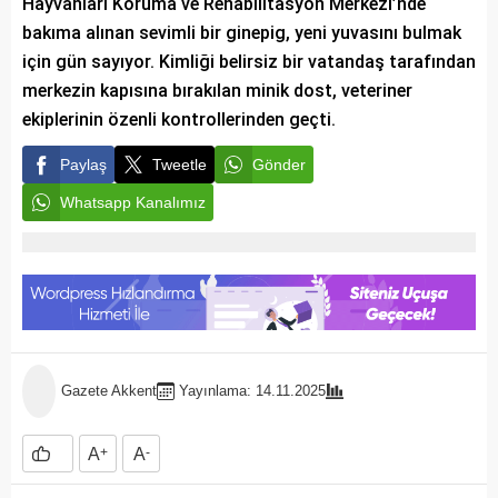
Hayvanları Koruma ve Rehabilitasyon Merkezi’nde
bakıma alınan sevimli bir ginepig, yeni yuvasını bulmak
için gün sayıyor. Kimliği belirsiz bir vatandaş tarafından
merkezin kapısına bırakılan minik dost, veteriner
ekiplerinin özenli kontrollerinden geçti.
Paylaş
Tweetle
Gönder
Whatsapp Kanalımız
Gazete Akkent
Yayınlama: 14.11.2025
A
+
A
-