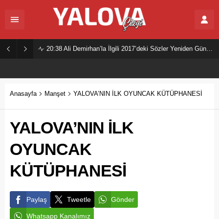
20:38
Ali Demirhan’la İlgili 2017’deki Sözler Yeniden Gündemde
Anasayfa
Manşet
YALOVA’NIN İLK OYUNCAK KÜTÜPHANESİ
YALOVA’NIN İLK
OYUNCAK
KÜTÜPHANESİ
Paylaş
Tweetle
Gönder
Whatsapp Kanalımız