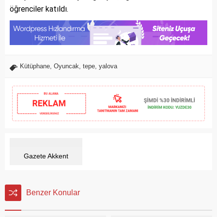
öğrenciler katıldı.
Kütüphane
,
Oyuncak
,
tepe
,
yalova
Gazete Akkent
Benzer Konular