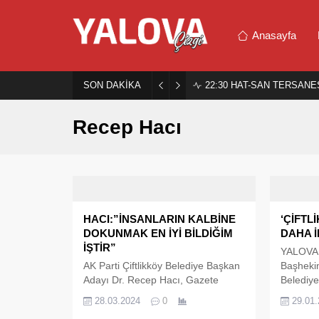
Anasayfa
SON DAKİKA
22:30
HAT-SAN TERSANES
Recep Hacı
HACI:”İNSANLARIN KALBİNE
‘ÇİFTL
DOKUNMAK EN İYİ BİLDİĞİM
DAHA İ
İŞTİR”
YALOVA 
AK Parti Çiftlikköy Belediye Başkan
Başhekimi
Adayı Dr. Recep Hacı, Gazete
Belediye
Akkent’e özel açıklamalarda
Recep Ha
28.03.2024
0
29.01
bulundu. Çiftlikköy’ü ilçe halkı ile
olduğunu 