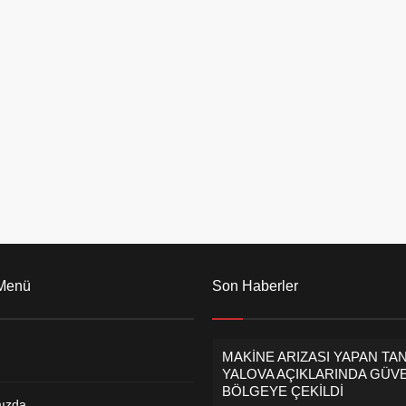
cağım, vatandaşlarımızın
Silpagar’ı ziyaret etti. Ziyaret
gireceğim.’ dedi. ‘İLÇEMİZİ
sonrasında Ak Parti Çiftlikköy Ak
İ NOKTAYA TAŞIYACAĞIZ’
Parti İlçe Teşkilatında Çiftlikköy’ün
öy’de çalmadık kapı ve
yeni Belediye Başkan Adayı Uzman
k el, ziyaret edilmedik
Doktor Recep Hacı tanıtıldı.
rakmayacağını, Çiftlikköy
“BERABER DAHA GÜÇLÜ BİR...
la başla çalışarak bayrağı
aklarına...
 Menü
Son Haberler
MAKİNE ARIZASI YAPAN TA
YALOVA AÇIKLARINDA GÜVE
BÖLGEYE ÇEKİLDİ
ızda