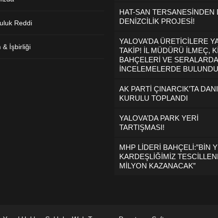
HAT-SAN TERSANESİNDEN
DENİZCİLİK PROJESİ!
uluk Reddi
YALOVA’DA ÜRETİCİLERE Y
& İşbirliği
TAKİP! İL MÜDÜRÜ İLMEÇ, K
BAHÇELERİ VE SERALARDA
İNCELEMELERDE BULUND
AK PARTİ ÇINARCIK’TA DAN
KURULU TOPLANDI
YALOVA’DA PARK YERİ
TARTIŞMASI!
MHP LİDERİ BAHÇELİ:”BİN Y
KARDEŞLİĞİMİZ TESCİLLEND
MİLYON KAZANACAK”