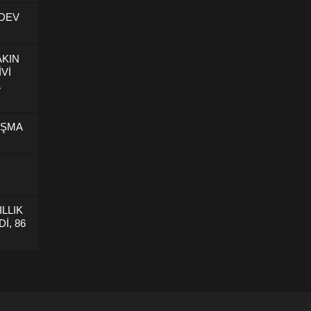
 DEV
AKIN
İVİ
U
IŞMA
ILLIK
İ, 86