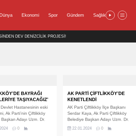
Dünya
Ekonomi
Spor
Gündem
Sağlık
İNDEN DEV DENİZCİLİK PROJESİ!
İKKÖY’DE BAYRAĞI
AK PARTİ ÇİFTLİKKÖY’DE
LERİYE TAŞIYACAĞIZ’
KENETLENDİ
Devlet Hastanesinin eski
AK Parti Çiftlikköy İlçe Başkanı
, Ak Parti’nin Çiftlikköy
Serdar Kaya, Ak Parti Çiftlikköy
 Başkan Adayı Uzm. Dr.
Belediye Başkan Adayı Uzm. Dr.
cı, kendisinin kardiyolog
Recep Hacı ile birlikte Çiftlikköy
.2024
0
22.01.2024
0
belirterek,’ En iyi bildiğim
Belediye Başkanı Ali Murat