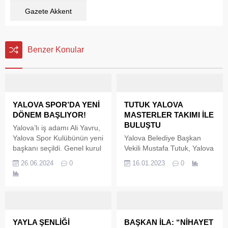
Gazete Akkent
Benzer Konular
YALOVA SPOR’DA YENİ
TUTUK YALOVA
DÖNEM BAŞLIYOR!
MASTERLER TAKIMI İLE
BULUŞTU
Yalova’lı iş adamı Ali Yavru,
Yalova Spor Kulübünün yeni
Yalova Belediye Başkan
başkanı seçildi. Genel kurul
Vekili Mustafa Tutuk, Yalova
kararı ile Yalova Spor
Masterler Takımı ile
26.06.2024
0
16.01.2023
0
Kulübüp Başkanlığı için
düzenlenen programda bir
kongre düzenlendi.
araya geldi. Engelsiz
Düzenlenen kongre
Kafe’de yapılan görüşmede
sonucunda yeni Kulüp
sporcuların soru ve
Başkanı iş adamı Ali Yavru
önerilerini tek tek dinleyen
oldu. Aday olan Ali Yavru ve
Tutuk, gerekli desteğin her
YAYLA ŞENLİĞİ
BAŞKAN İLA: “NİHAYET