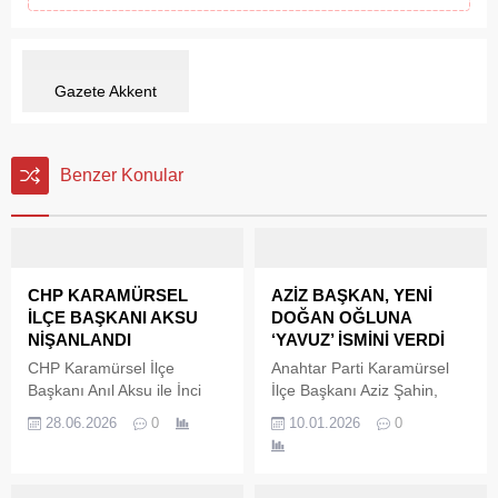
Gazete Akkent
Benzer Konular
CHP KARAMÜRSEL
AZİZ BAŞKAN, YENİ
İLÇE BAŞKANI AKSU
DOĞAN OĞLUNA
NİŞANLANDI
‘YAVUZ’ İSMİNİ VERDİ
CHP Karamürsel İlçe
Anahtar Parti Karamürsel
Başkanı Anıl Aksu ile İnci
İlçe Başkanı Aziz Şahin,
Cazker düzenlenen nişan
yeni doğan oğluna Anahtar
28.06.2026
0
10.01.2026
0
töreniyle evlilik yolunda ilk
Parti Genel Başkanı Yavuz
adımlarını attı. Çiftin
Ağıralioğlu’nun adını
mutluluğuna Karamürsel
verdiklerini kamuoyuyla