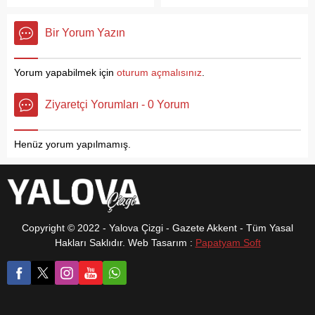
Karamürsel Belediye
gelen trafik kazası, bölgede
yerini korurken, bazı
Başkanı Ahmet Çalık,
kısa süreli paniğe neden
vatandaşlar ilçenin eski
operasyonun uygulanış
Bir Yorum Yazın
oldu. Otomobil ile çarpışan
Belediye Başkanı ve şu
biçimine tepki gösterdi.
kamyonetin devrilmesi
anda Kocaeli Büyükşehir
sonucu 1 kişi yaralanırken,
Belediyesi iştiraklerinden
Yorum yapabilmek için
oturum açmalısınız
.
kaza nedeniyle yolun bir
Antikkapı A.Ş.’nin Genel
bölümü geçici olarak trafiğe
Müdürlüğü görevini yürüten
Ziyaretçi Yorumları - 0 Yorum
kapatıldı.
İsmail Yıldırım dönemine
özlem duyduklarını ifade
etti. İlçede özellikle bozuk
Henüz yorum yapılmamış.
yollar, çevre temizliği ve...
Copyright © 2022 - Yalova Çizgi - Gazete Akkent - Tüm Yasal
Hakları Saklıdır. Web Tasarım :
Papatyam Soft