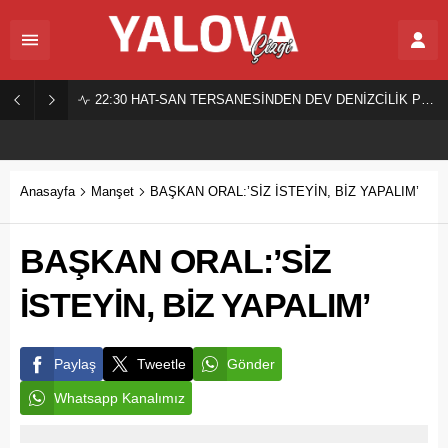
22:30
HAT-SAN TERSANESİNDEN DEV DENİZCİLİK PROJESİ!
Anasayfa
Manşet
BAŞKAN ORAL:’SİZ İSTEYİN, BİZ YAPALIM’
BAŞKAN ORAL:’SİZ
İSTEYİN, BİZ YAPALIM’
Paylaş
Tweetle
Gönder
Whatsapp Kanalımız