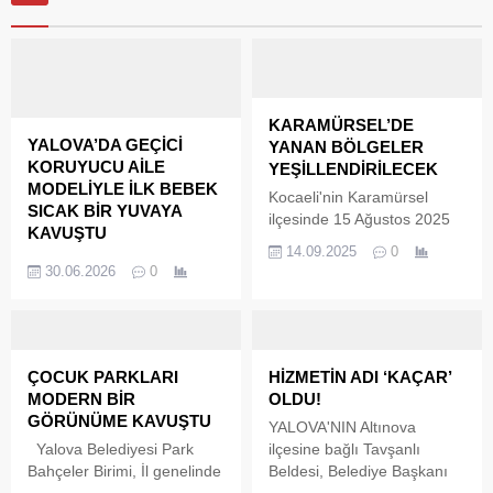
KARAMÜRSEL’DE
YALOVA’DA GEÇİCİ
YANAN BÖLGELER
KORUYUCU AİLE
YEŞİLLENDİRİLECEK
MODELİYLE İLK BEBEK
Kocaeli'nin Karamürsel
SICAK BİR YUVAYA
ilçesinde 15 Ağustos 2025
KAVUŞTU
tarihinde meydana gelen
14.09.2025
0
Aile ve Sosyal Hizmetler
büyük orman yangınının
30.06.2026
0
Bakanlığı tarafından pilot
ardından, Gölcük Orman
uygulama olarak başlatılan
İşletme Müdürlüğü bölgenin
Geçici Koruyucu Aile Hizmet
yeniden ağaçlandırılması ve
Modeli kapsamında
doğal yapının korunması
Yalova'da ilk kez bir bebek
için kapsamlı rehabilitasyon
ÇOCUK PARKLARI
HİZMETİN ADI ‘KAÇAR’
geçici koruyucu aileye
çalışmalarına resmen
MODERN BİR
OLDU!
emanet edildi. Daha önce iki
başladı.
GÖRÜNÜME KAVUŞTU
YALOVA'NIN Altınova
çocuğa koruyucu aile olan
Yalova Belediyesi Park
ilçesine bağlı Tavşanlı
örnek aile, şimdi de bir
Bahçeler Birimi, İl genelinde
Beldesi, Belediye Başkanı
bebeğe güvenli ve sevgi