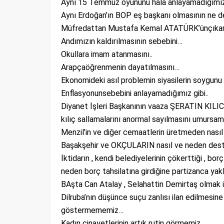
Aynı 15 Temmuz oyununu hala anlayamadığımız
Aynı Erdoğan’ın BOP eş başkanı olmasının ne 
Müfredattan Mustafa Kemal ATATÜRK’ünçıkarı
Andımızın kaldırılmasının sebebini…
Okullara imam atanmasını..
Arapçaöğrenmenin dayatılmasını…
Ekonomideki asıl problemin siyasilerin soygun
Enflasyonunsebebini anlayamadığımız gibi..
Diyanet İşleri Başkanının vaaza ŞERATIN KILICI
kılıç sallamalarını anormal sayılmasını umursa
Menzil’in ve diğer cemaatlerin üretmeden nası
Başakşehir ve OKÇULARIN nasıl ve neden dest
İktidarın , kendi belediyelerinin çökerttiği , bo
neden borç tahsilatına girdiğine partizanca ya
BAşta Can Atalay , Selahattin Demirtaş olmak üz
Dilruba’nın düşünce suçu zanlısı ilan edilmesin
göstermememiz…
Kadın cinayetlerinin artık rutin görmemiz….