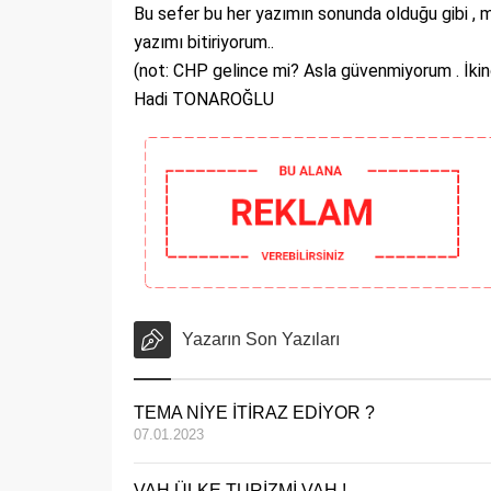
Bu sefer bu her yazımın sonunda olduğu gibi 
yazımı bitiriyorum..
(not: CHP gelince mi? Asla güvenmiyorum . İkin
Hadi TONAROĞLU
Yazarın Son Yazıları
TEMA NİYE İTİRAZ EDİYOR ?
07.01.2023
VAH ÜLKE TURİZMİ VAH !