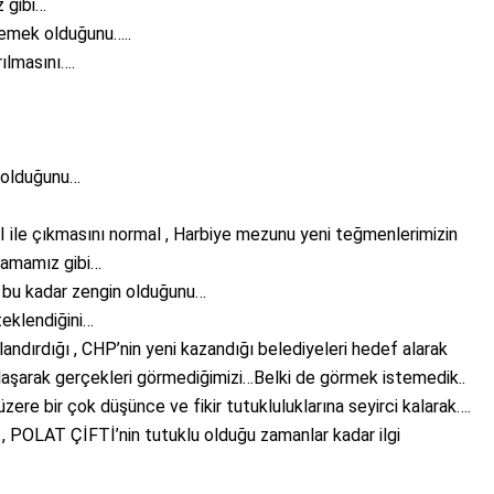
 gibi…
demek olduğunu…..
lmasını….
u olduğunu…
 ile çıkmasını normal , Harbiye mezunu yeni teğmenlerimizin
mamamız gibi…
l bu kadar zengin olduğunu…
eklendiğini…
rçlandırdığı , CHP’nin yeni kazandığı belediyeleri hedef alarak
klaşarak gerçekleri görmediğimizi…Belki de görmek istemedik..
ere bir çok düşünce ve fikir tutukluluklarına seyirci kalarak….
e , POLAT ÇİFTİ’nin tutuklu olduğu zamanlar kadar ilgi