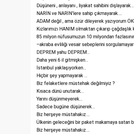
Düşüneni , anlayanı , liyakat sahibini dışlayarak…
NARİN ve NARİN’lere sahip çıkmayarak….
ADAM değil , ama özür dileyerek yazıyorum ÖK
Kızlarımızı HANIM olmaktan çıkarıp çağdaşlık k
85 milyon nüfusumuzun 10 milyondan fazlasını
–akraba evliliği vesair sebeplerini sorgulamayar
DEPREM yahu DEPREM…
Daha yeni 6 il gitmişken…
İstanbul yaklaşıyorken…
Hiçbir şey yapmayarak …
Biz felaketlere müstehak değilmiyiz ?
Kısaca dünü unutarak…
Yarını düşünmeyerek…
Sadece bugüne düşünerek…
Biz herşeye müstahakız….
Ülkenin geleceğini bir paket makarnaya satan bi
Biz herşeye müstahakız….