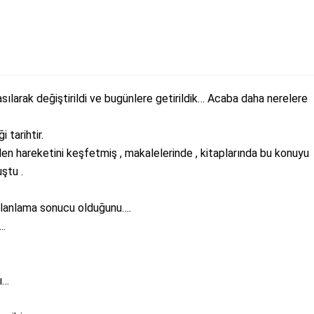
ılarak değiştirildi ve bugünlere getirildik… Acaba daha nerelere
 tarihtir.
n hareketini keşfetmiş , makalelerinde , kitaplarında bu konuyu
ştu .
 planlama sonucu olduğunu….
….
ı…