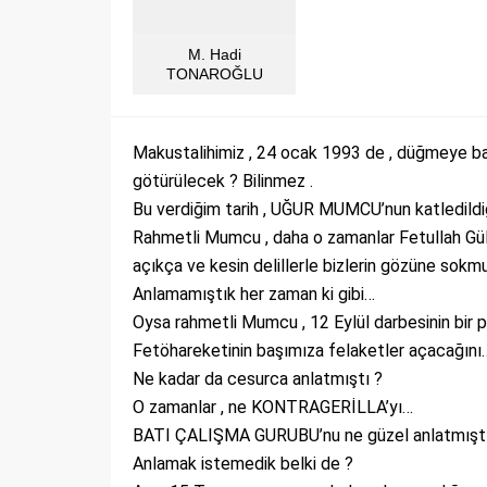
M. Hadi
TONAROĞLU
Makustalihimiz , 24 ocak 1993 de , düğmeye bas
götürülecek ? Bilinmez .
Bu verdiğim tarih , UĞUR MUMCU’nun katledildiği
Rahmetli Mumcu , daha o zamanlar Fetullah Güle
açıkça ve kesin delillerle bizlerin gözüne sokmu
Anlamamıştık her zaman ki gibi…
Oysa rahmetli Mumcu , 12 Eylül darbesinin bir
Fetöhareketinin başımıza felaketler açacağını
Ne kadar da cesurca anlatmıştı ?
O zamanlar , ne KONTRAGERİLLA’yı…
BATI ÇALIŞMA GURUBU’nu ne güzel anlatmışt
Anlamak istemedik belki de ?