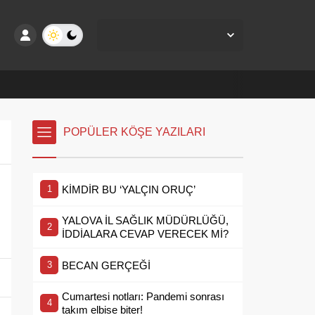
Yalova Merkez,
24
°C
Az Bulutlu
POPÜLER KÖŞE YAZILARI
KİMDİR BU ‘YALÇIN ORUÇ’
YALOVA İL SAĞLIK MÜDÜRLÜĞÜ,
İDDİALARA CEVAP VERECEK Mİ?
BECAN GERÇEĞİ
Cumartesi notları: Pandemi sonrası
takım elbise biter!