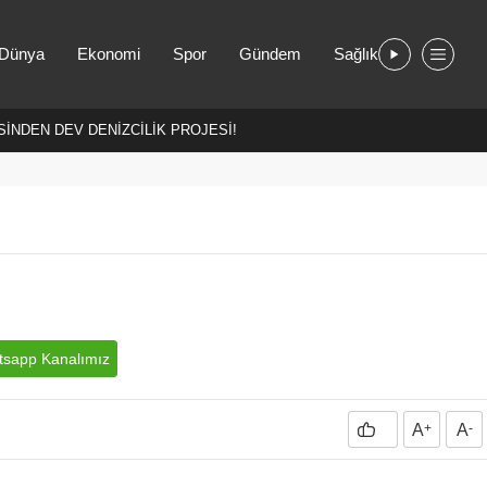
Dünya
Ekonomi
Spor
Gündem
Sağlık
İNDEN DEV DENİZCİLİK PROJESİ!
sapp Kanalımız
A
+
A
-