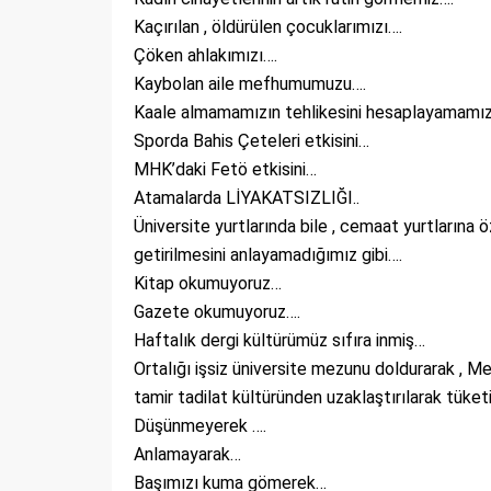
Kaçırılan , öldürülen çocuklarımızı….
Çöken ahlakımızı….
Kaybolan aile mefhumumuzu….
Kaale almamamızın tehlikesini hesaplayamamız 
Sporda Bahis Çeteleri etkisini…
MHK’daki Fetö etkisini…
Atamalarda LİYAKATSIZLIĞI..
Üniversite yurtlarında bile , cemaat yurtlarına 
getirilmesini anlayamadığımız gibi….
Kitap okumuyoruz…
Gazete okumuyoruz….
Haftalık dergi kültürümüz sıfıra inmiş…
Ortalığı işsiz üniversite mezunu doldurarak , M
tamir tadilat kültüründen uzaklaştırılarak t
Düşünmeyerek ….
Anlamayarak…
Başımızı kuma gömerek…