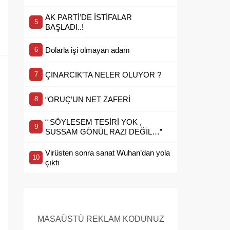
AK PARTİ’DE İSTİFALAR
BAŞLADI..!
Dolarla işi olmayan adam
ÇINARCIK’TA NELER OLUYOR ?
“ORUÇ’UN NET ZAFERİ
“ SÖYLESEM TESİRİ YOK ,
SUSSAM GÖNÜL RAZI DEĞİL…”
Virüsten sonra sanat Wuhan’dan yola
çıktı
MASAÜSTÜ REKLAM KODUNUZ