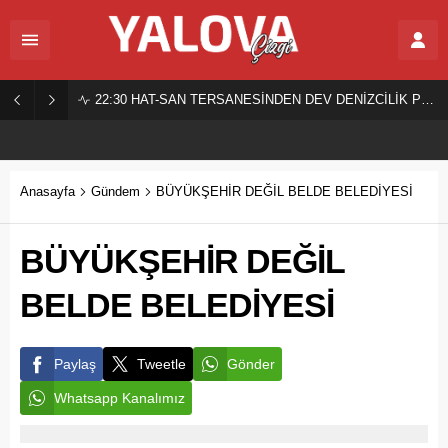
22:30
HAT-SAN TERSANESİNDEN DEV DENİZCİLİK PROJESİ!
Anasayfa
Gündem
BÜYÜKŞEHİR DEĞİL BELDE BELEDİYESİ
BÜYÜKŞEHİR DEĞİL
BELDE BELEDİYESİ
Paylaş
Tweetle
Gönder
Whatsapp Kanalımız