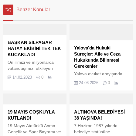
Benzer Konular
BAŞKAN SİLPAGAR
Yalova’da Hukuki
HATAY EKİBİNİ TEK TEK
Süreçler: Aile ve Ceza
KUCAKLADI
Hukukunda Bilinmesi
On ilimizi ve milyonlarca
Gerekenler
vatandaşımızı etkileyen
Yalova avukat arayışında
büyük afetin ardından Hatay
14.02.2023
0
olanlar için aile ve ceza
bölgesine ilk giden
24.06.2026
0
hukuku konuları sıkça ön
ekiplerden birisi olan
plana çıkar. Özellikle yalova
Çiftlikköy Belediyesi İtfaiye
boşanma avukatı ve yalova
Müdürlüğü ekibi, 12 canı
ceza avukatı gibi uzmanlık
enkaz altından kurtardıktan
alanları, bireylerin
sonra ilçeye döndü.
19 MAYIS COŞKUYLA
ALTINOVA BELEDİYESİ
karşılaştığı zorlu süreçlerde
Çiftlikköy Belediye Başkanı
KUTLANDI
38 YAŞINDA!
kritik rol oynar. Yalova’da
Ali Murat Silpagar, Antakya
19 Mayıs Atatürk’ü Anma
7 Haziran 1987 yılında
hukuki destek arayan
merkezinde günlerce zor
Gençlik ve Spor Bayramı ve
belediye statüsüne
vatandaşlar, bu alanlardaki
şartlar altında