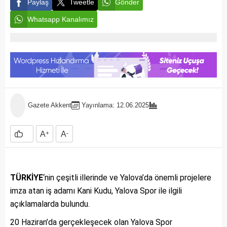
Paylaş
Tweetle
Gönder
Whatsapp Kanalımız
Gazete Akkent
Yayınlama: 12.06.2025
A
+
A
-
TÜRKİYE
‘nin çeşitli illerinde ve Yalova’da önemli projelere
imza atan iş adamı Kani Kudu, Yalova Spor ile ilgili
açıklamalarda bulundu.
20 Haziran’da gerçekleşecek olan Yalova Spor