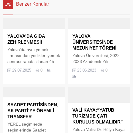
Benzer Konular
YALOVA’DA GIDA
YALOVA
ZEHİRLENMESİ!
ÜNİVERSİTESİNDE
MEZUNİYET TÖRENİ
Yalova’da aynı yemek
firmasından yedikleri yemek
Yalova Üniversitesi, 2022-
sonrası rahatsızlanan 45
2023 Akademik Yılı
işçi hastanelik oldu.
Mezuniyet Coşkusunu
29.07.2025
0
23.06.2023
0
Yaşadı. Yalova Üniversitesi,
2022-2023 Akademik Yılı
Mezuniyet Töreni
düzenlendi. Mezunlarımızın
aileleriyle birlikte katılım
gösterdikleri tören coşku
SAADET PARTİSİNDEN,
dolu anlara sahne oldu.
VALİ KAYA:“YATUB
AK PARTİ’YE ÖNEMLİ
Yalova Üniversitesi, 2022-
TURİZMDE ÇATI
TRANSFER
2023 Akademik Yılı
KURULUŞ OLMALIDIR”
YEREL seçimlerde
Mezuniyet Coşkusunu
Yalova Valisi Dr. Hülya Kaya
seçimlerinde Saadet
Yaşadı. Yalova Üniversitesi,