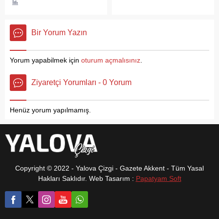
Çeşitli tiyatro ve gösteriler...
büyük ilgi topladı.
Temmuz Cumartesi gecesi
Çınarcık’ta 2-4 Ağustos
saat 22.00’de Mawish
tarihleri arasında
Beach Çınarcık sahnesinde
düzenleneceği açıklanan
Bir Yorum Yazın
sevenleriyle buluşacak.
18. Altın Çınar Festivalini ,
22-24 Ağustos tarihleri
arasına ertelendi. Hafta
Yorum yapabilmek için
oturum açmalısınız
.
sonunda Çınarcık
Hasanbaba’da Çınarcık
Ziyaretçi Yorumları - 0 Yorum
Genç Karadenizliler
Derneğinin 5. düzenlediği
Geleneksel Karadeniz
Henüz yorum yapılmamış.
Şenlikleri orman yangınları
devam ederken yapılması
tepki çekmişti. Gelen...
Copyright © 2022 - Yalova Çizgi - Gazete Akkent - Tüm Yasal
Hakları Saklıdır. Web Tasarım :
Papatyam Soft