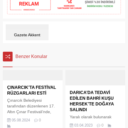
Gazete Akkent
Benzer Konular
ÇINARCIK’TA FESTİVAL
DARICA’DA TEDAVİ
RÜZGARLARI ESTİ
EDİLEN BAHRİ KUŞU
Çınarcık Belediyesi
HERSEK’TE DOĞAYA
tarafından düzenlenen 17.
SALINDI
Altın Çınar Festivali’nde,
Yaralı olarak bulunarak
Türkiye’nin sevilen
05.08.2024
0
Bahri Kuşu, Faruk Yalçın
sanatçıları Çınarcık
03.04.2023
0