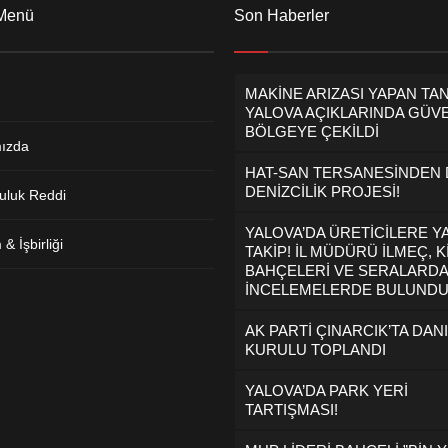
 Menü
Son Haberler
MAKİNE ARIZASI YAPAN TA
YALOVA AÇIKLARINDA GÜVE
BÖLGEYE ÇEKİLDİ
ızda
HAT-SAN TERSANESİNDEN
DENİZCİLİK PROJESİ!
uluk Reddi
YALOVA’DA ÜRETİCİLERE Y
& İşbirliği
TAKİP! İL MÜDÜRÜ İLMEÇ, K
BAHÇELERİ VE SERALARDA
İNCELEMELERDE BULUND
AK PARTİ ÇINARCIK’TA DAN
KURULU TOPLANDI
YALOVA’DA PARK YERİ
TARTIŞMASI!