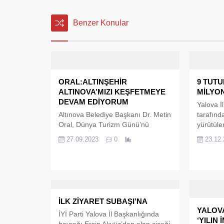
Benzer Konular
ORAL:ALTINŞEHİR
9 TUTU
ALTINOVA’MIZI KEŞFETMEYE
MİLYON
DEVAM EDİYORUM
Yalova İ
Altınova Belediye Başkanı Dr. Metin
tarafınd
Oral, Dünya Turizm Günü’nü
yürütüle
kutladı. 27 Eylül Dünya Turizm
soruştu
27.09.2023
0
23.12
Günü’nü kutlayan Altınova Belediye
mülk ve 
Başkanı Dr. Metin Oral, “Ülkemizin
altında b
dört bir yanındaki vatandaşlarımızı
tespit e
masmavi denizi, yemyeşil
düzenle
ormanları, tarihi geçmişi ve birçok
tutukland
güzelliği bünyesinde barındıran
yabancı 
İLK ZİYARET SUBAŞI’NA
AltınŞehir Altınova’mızı keşfetmeye
bulundu
YALOV
İYİ Parti Yalova İl Başkanlığında
davet ediyorum” dedi. “Ekonomiye
yaklaşık
‘YILIN 