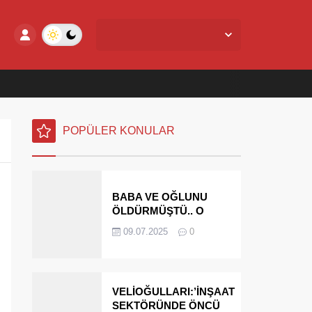
Yalova Merkez,
24
°C
Az Bulutlu
POPÜLER KONULAR
BABA VE OĞLUNU
ÖLDÜRMÜŞTÜ.. O
PARAYI YASAL
09.07.2025
0
MİRASÇILARI
ÖDEYECEK
VELİOĞULLARI:’İNŞAAT
SEKTÖRÜNDE ÖNCÜ