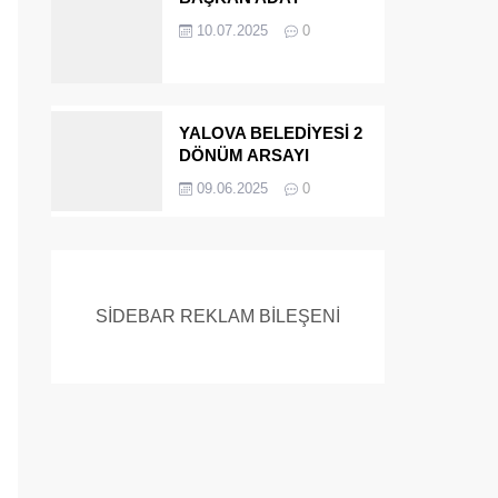
ADAYIYDI CİNAYETTEN
10.07.2025
0
MÜEBBET ALDI FİRAR
ETTİ.!
YALOVA BELEDİYESİ 2
DÖNÜM ARSAYI
SATIYOR
09.06.2025
0
SİDEBAR REKLAM BİLEŞENİ