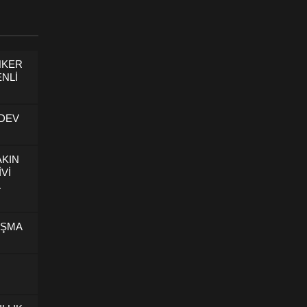
NKER
NLİ
 DEV
AKIN
İVİ
U
IŞMA