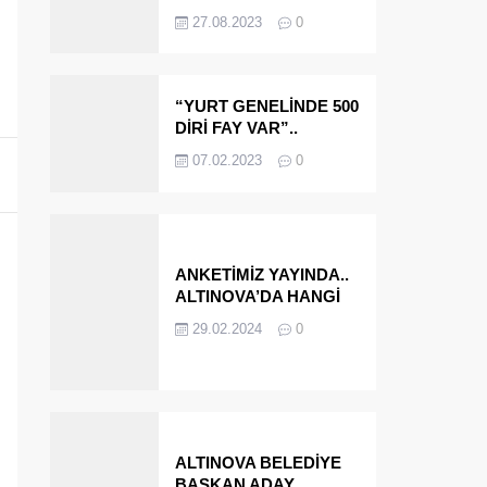
OLMAYA DEVAM
27.08.2023
0
EDECEĞİZ’
“YURT GENELİNDE 500
DİRİ FAY VAR”..
ALTINOVA VE
07.02.2023
0
ÇINARCIK..
ANKETİMİZ YAYINDA..
ALTINOVA’DA HANGİ
İSMİ BELEDİYE
29.02.2024
0
BAŞKANI OLARAK
GÖRMEK İSTERSİNİZ?
ALTINOVA BELEDİYE
BAŞKAN ADAY