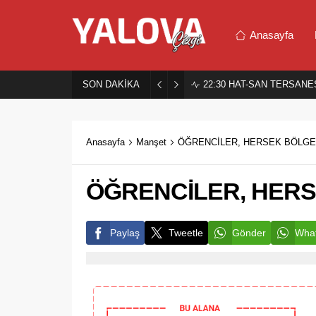
Anasayfa
SON DAKİKA
22:30
HAT-SAN TERSANES
Anasayfa
Manşet
ÖĞRENCİLER, HERSEK BÖLGES
ÖĞRENCİLER, HERS
Paylaş
Tweetle
Gönder
What