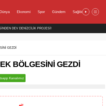
Dünya
Ekonomi
Spor
Gündem
Sağlık
İNDEN DEV DENİZCİLİK PROJESİ!
İNİ GEZDİ
EK BÖLGESİNİ GEZDİ
sapp Kanalımız