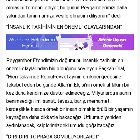
olmasını temenni ediyor, bu günün Peygamberimizi daha
yakından tanınmamıza vesile olmasını diliyorum” dedi.
“İNSANLIK TARİHİNİN EN ÖNEMLİ OLAYLARINDAN”
Peygamber Efendimizin doğumunu insanlık tarihinin en
önemli olaylarından biri olduğunu söyleyen Başkan Oral,
“Hicrî takvimde Rebiul-evvel ayının on ikinci gecesine
tekabül eden bu günde Allah’ın Elçisi’nin örnek ahlâkını bir
kez daha kendimize düstur edineceğiz. Milyarlarca insanın
benimsediği ilim, sanat, tevazu, barış, merhamet,
kardeşlikle kısaca örnek bir insan olmakla örülü bir yaşamın
kaynağına daha dikkatle bakacağız. Ufkumuz yeniden
aydınlanacak, kalplerimizdeki umudu çoğaltacağız.
“DİRİ DİRİ TOPRAĞA GÖMÜLÜYORLARDI”