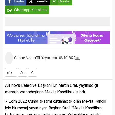
Paylaş
Tweetle
Gönder
Whatsapp Kanalımız
Gazete Akkent
Yayınlama: 06.10.2022
A
+
A
-
Altınova Belediye Başkanı Dr. Metin Oral, yayınladığı
mesajla vatandaşların Mevlit Kandilini kutladı.
7 Ekim 2022 Cuma akşamı kutlanacak olan Mevlit Kandili
için bir mesaj yayınlayan Başkan Oral, “Mevlit Kandilinin;
bütün insanlığa, aziz milletimize ve Yalovalılara hayırlı