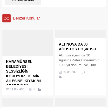
Gazete Akkent
Benzer Konular
ALTINOVA’DA 30
AĞUSTOS COŞKUSU
Altınova ilçesinde 30
Ağustos Zafer Bayramı’nın
KARAMÜRSEL
100. yıl dönümü ve Türk
BELEDİYESİ
Silahlı Kuvvetler Günü
SESSİZLİĞİNİ
30.08.2022
0
törenlerle kutlandı. Altınova
KORUYOR.. DEMİR
Hükümet Konağı önündeki
AİLESİNE ‘KIYAK MI
Atatürk Anıtına çelenklerin
GEÇİLİYOR?
konulmasının ardından
11.05.2026
0
YENİDEMİR İLE İLİŞKİLİ
başlayan kutlamalar saygı
YAPI DENETİM
duruşu İstiklal Marşı
FİRMALARI
bayrağın göndere çekilmesi
KAPANACAK MI?