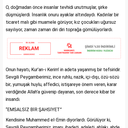
O, doğmadan önce insanlar tevhidi unutmuşlar, şirke
düşmüşlerdi. İnsanlık onuru ayaklar altındaydı. Kadınlar bir
ticaret malı gibi muamele görüyor, kız çocukları uğursuz
sayılıyor, zaman zaman diri diri toprağa gömülüyorlardı.
Onun hayatı, Kur’an-ı Kerim’ in adeta yaşanmış bir tefsiridir.
Sevgili Peygamberimiz, ince ruhlu, nazik, içi-dışı, özü-sözü
bir; yumuşak huylu, affedici, istişareye önem veren, karar
verdiğinde Allah’a güvenip dayanan, son derece kibar bir
insandı.
“EMSALSİZ BİR ŞAHSİYET”
Kendisine Muhammed el-Emin diyorlardı. Görülüyor ki,
Sevgili Peygamberimiz, imanı, ibadeti, adaleti, ahlakı, ahde