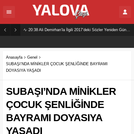
20:38
Ali Demirhan’la İlgili 2017’deki Sözler Yeniden Gündemde
Anasayfa
Genel
SUBAŞI’NDA MİNİKLER ÇOCUK ŞENLİĞİNDE BAYRAMI
DOYASIYA YAŞADI
SUBAŞI’NDA MİNİKLER
ÇOCUK ŞENLİĞİNDE
BAYRAMI DOYASIYA
YAŞADI