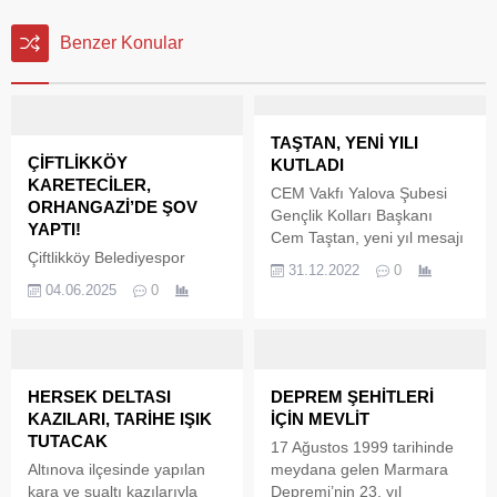
Benzer Konular
TAŞTAN, YENİ YILI
ÇİFTLİKKÖY
KUTLADI
KARETECİLER,
CEM Vakfı Yalova Şubesi
ORHANGAZİ’DE ŞOV
Gençlik Kolları Başkanı
YAPTI!
Cem Taştan, yeni yıl mesajı
Çiftlikköy Belediyespor
yayımladı. Başkan Taştan,’
31.12.2022
0
Karate Takımı sporcuları,
2022 yılını geride bıraktık.
04.06.2025
0
Orhangazi’de yapılan
Yeni yıl, yeni umutlarla, yeni
turnuvada fırtına gibi esti.
yarınlarla geçecek. Yalova’lı
hemşehrilerimizin ve
milletimize 2023 yılının
sağlık, başarı, sevgi ve
HERSEK DELTASI
DEPREM ŞEHİTLERİ
huzur dolu bir yıl olmasını
KAZILARI, TARİHE IŞIK
İÇİN MEVLİT
temenni ederim.’ diye
TUTACAK
17 Ağustos 1999 tarihinde
konuştu.
Altınova ilçesinde yapılan
meydana gelen Marmara
kara ve sualtı kazılarıyla
Depremi’nin 23. yıl