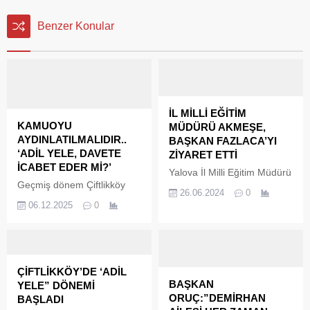
Benzer Konular
İL MİLLİ EĞİTİM
KAMUOYU
MÜDÜRÜ AKMEŞE,
AYDINLATILMALIDIR..
BAŞKAN FAZLACA’YI
‘ADİL YELE, DAVETE
ZİYARET ETTİ
İCABET EDER Mİ?’
Yalova İl Milli Eğitim Müdürü
Geçmiş dönem Çiftlikköy
Halil İbrahim Akmeşe,
26.06.2024
0
Belediye Başkanı Ali Murat
Altınova Belediye Başkanı
06.12.2025
0
Silpagar, kamuoyunda son
Yasemin Fazlaca’ya hayırlı
günlerde gündeme getirilen
olsun ziyareti gerçekleştirdi.
müfettiş raporu ve kamu
Başkanlık makamında
zararı iddiaları üzerine
gerçekleşen ziyarette
sessizliğini bozdu. Silpagar,
Altınova’daki eğitimin genel
ÇİFTLİKKÖY’DE ‘ADİL
mevcut Çiftlikköy Belediye
durumu ve yapılan
BAŞKAN
YELE” DÖNEMİ
Başkanı Adil Yele ile basın
çalışmalar hakkında görüş
ORUÇ:”DEMİRHAN
BAŞLADI
toplantısında veya canlı