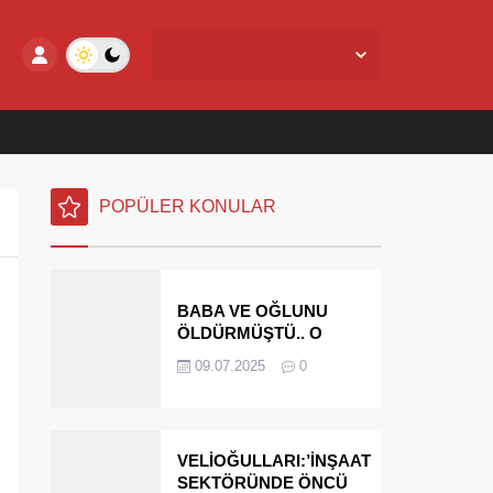
Yalova Merkez,
27
°C
Açık
POPÜLER KONULAR
BABA VE OĞLUNU
ÖLDÜRMÜŞTÜ.. O
PARAYI YASAL
09.07.2025
0
MİRASÇILARI
ÖDEYECEK
VELİOĞULLARI:’İNŞAAT
SEKTÖRÜNDE ÖNCÜ