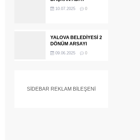
ADAYIYDI CİNAYETTEN
10.07.2025
0
MÜEBBET ALDI FİRAR
ETTİ.!
YALOVA BELEDİYESİ 2
DÖNÜM ARSAYI
SATIYOR
09.06.2025
0
SİDEBAR REKLAM BİLEŞENİ