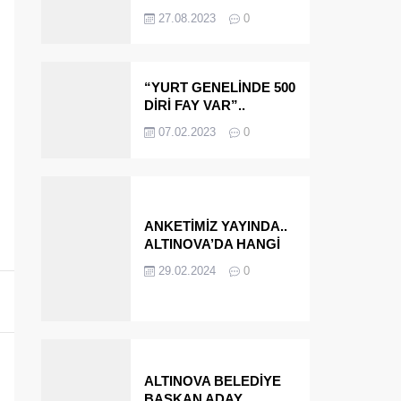
OLMAYA DEVAM
27.08.2023
0
EDECEĞİZ’
“YURT GENELİNDE 500
DİRİ FAY VAR”..
ALTINOVA VE
07.02.2023
0
ÇINARCIK..
ANKETİMİZ YAYINDA..
ALTINOVA’DA HANGİ
İSMİ BELEDİYE
29.02.2024
0
BAŞKANI OLARAK
GÖRMEK İSTERSİNİZ?
ALTINOVA BELEDİYE
BAŞKAN ADAY