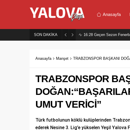
Anasayfa
SON DAKİKA
16:28
Geçen Sezon Fenerb
Anasayfa
Manşet
TRABZONSPOR BAŞKANI DOĞAN
TRABZONSPOR BAŞ
DOĞAN:“BAŞARILAR
UMUT VERİCİ”
Türk futbolunun köklü kulüplerinden Trabzons
ederek Nesine 3. Lig’e yükselen Yeşil Yalova 