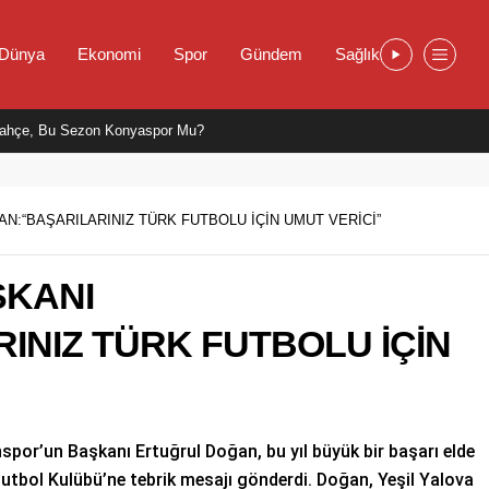
Dünya
Ekonomi
Spor
Gündem
Sağlık
ahçe, Bu Sezon Konyaspor Mu?
:“BAŞARILARINIZ TÜRK FUTBOLU İÇİN UMUT VERİCİ”
KANI
INIZ TÜRK FUTBOLU İÇİN
por’un Başkanı Ertuğrul Doğan, bu yıl büyük bir başarı elde
Futbol Kulübü’ne tebrik mesajı gönderdi. Doğan, Yeşil Yalova