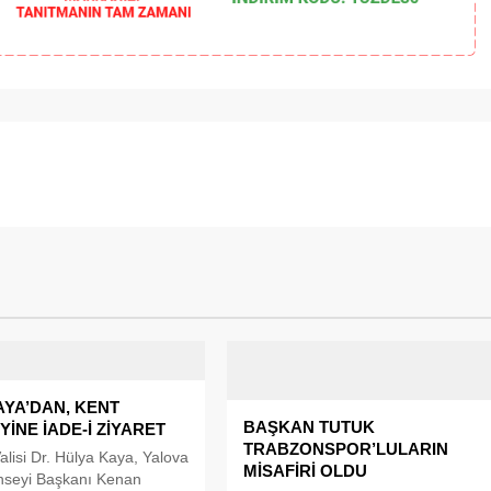
AYA’DAN, KENT
BAŞKAN TUTUK
İNE İADE-İ ZİYARET
TRABZONSPOR’LULARIN
alisi Dr. Hülya Kaya, Yalova
MİSAFİRİ OLDU
nseyi Başkanı Kenan