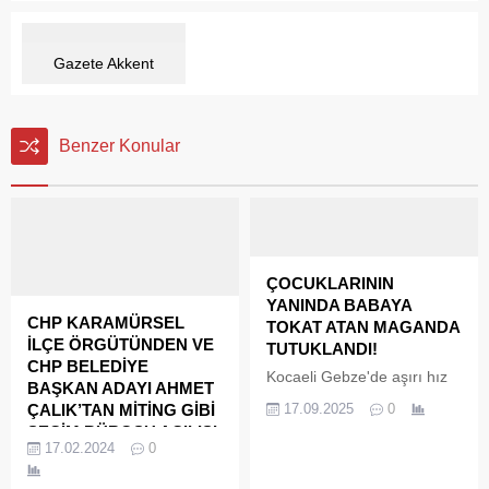
Gazete Akkent
Benzer Konular
ÇOCUKLARININ
YANINDA BABAYA
CHP KARAMÜRSEL
TOKAT ATAN MAGANDA
İLÇE ÖRGÜTÜNDEN VE
TUTUKLANDI!
CHP BELEDİYE
Kocaeli Gebze'de aşırı hız
BAŞKAN ADAYI AHMET
yaptığı için kendisini uyaran
ÇALIK’TAN MİTİNG GİBİ
17.09.2025
0
babaya çocuklarının
SEÇİM BÜROSU AÇILIŞI
yanında tokat atan sürücü,
17.02.2024
0
Cumhuriyet Halk Partisi
tutuklandı. Kocaeli'nin
Karamürsel Belediye
Gebze ilçesinde aşırı hız