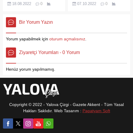
Salonu’ için geri sayım
Değişikliği Başkanlığı
Narin cinayetini ve diğer
18.08.2022
0
07.10.2022
0
başladı. TİGEM dere
tarafından desteklenen,
çocukların istismarlarının
kenarında, eşsiz manzarası
TÜBİTAK Marmara
sonuna kadar takipçisi
ile 2 bin kişiye hizmet
Araştırma Merkezi, İklim
olacaklarını belirten CHP
Bir Yorum Yazın
verecek kır düğün salonu
Değişikliği ve
Altınova İlçe...
için son dokunuşlar
Sürdürülebilirlik Başkan
tamamlanıyor. Yalova
Yardımcılığı tarafından
Yorum yapabilmek için
oturum açmalısınız
.
Belediye Başkan Vekili
yürütülen, “Tekirdağ,
Mustafa Tutuk’un
Çanakkale ve Yalova İlleri
Ziyaretçi Yorumları - 0 Yorum
girişimleriyle kazandırılan
için Yerel İklim Değişikliği
kır düğün salonu Yalova
Eylem Planlarının
Belediyesi bünyesinde
Hazırlanması Projesi”
Henüz yorum yapılmamış.
faaliyet gösterecek. Peyzaj
kapsamında ‘İklim Çalıştayı’
ve...
yapıldı. Yalova Belediyesi ev
sahipliğinde düzenlenen
çalıştaya; TÜBİTAK Başkan
Yardımcısı Haldun...
Copyright © 2022 - Yalova Çizgi - Gazete Akkent - Tüm Yasal
Hakları Saklıdır. Web Tasarım :
Papatyam Soft