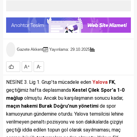
Gazete Akkent
Yayınlama: 29.10.2025
A
+
A
-
NESİNE 3. Lig 1. Grup’ta mücadele eden
Yalova
FK
,
geçtiğimiz hafta deplasmanda
Kestel Çilek Spor’a 1-0
mağlup
olmuştu. Ancak bu karşılaşmanın sonucu kadar,
maçın hakemi Burak Doğru’nun yönetimi
de spor
kamuoyunun gündemine oturdu. Yalova temsilcisi lehine
verilmeyen penaltı pozisyonu ve son dakikalarda çizgiyi
geçtiği iddia edilen topun gol olarak sayılmaması, maç