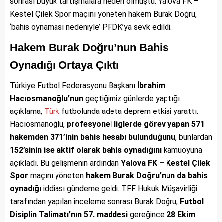
sonrası büyük tartışmalara neden olmuştu. Yalova FK –
Kestel Çilek Spor maçını yöneten hakem Burak Doğru,
‘bahis oynaması nedeniyle’ PFDK’ya sevk edildi.
Hakem Burak Doğru’nun Bahis
Oynadığı Ortaya Çıktı
Türkiye Futbol Federasyonu Başkanı
İbrahim
Hacıosmanoğlu’nun
geçtiğimiz günlerde yaptığı
açıklama,
Türk
futbolunda adeta deprem etkisi yarattı.
Hacıosmanoğlu,
profesyonel liglerde görev yapan 571
hakemden 371’inin bahis hesabı bulunduğunu
, bunlardan
152’sinin ise aktif olarak bahis oynadığını
kamuoyuna
açıkladı. Bu gelişmenin ardından
Yalova FK – Kestel Çilek
Spor
maçını yöneten
hakem Burak Doğru’nun da bahis
oynadığı
iddiası gündeme geldi. TFF Hukuk Müşavirliği
tarafından yapılan inceleme sonrası Burak Doğru,
Futbol
Disiplin Talimatı’nın 57. maddesi
gereğince
28 Ekim