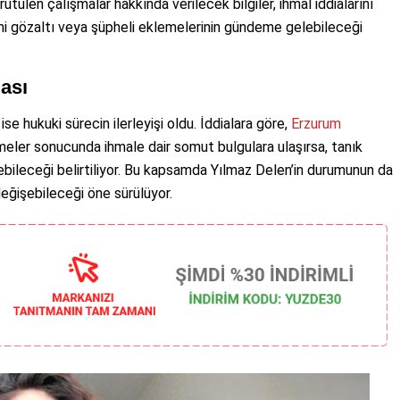
rütülen çalışmalar hakkında verilecek bilgiler, ihmal iddialarını
eni gözaltı veya şüpheli eklemelerinin gündeme gelebileceği
ası
e hukuki sürecin ilerleyişi oldu. İddialara göre,
Erzurum
eler sonucunda ihmale dair somut bulgulara ulaşırsa, tanık
ebileceği belirtiliyor. Bu kapsamda Yılmaz Delen’in durumunun da
değişebileceği öne sürülüyor.