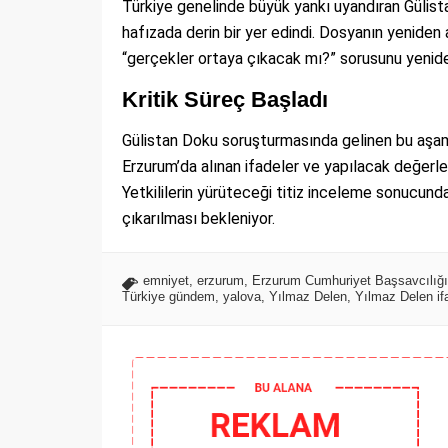
Türkiye genelinde büyük yankı uyandıran Gülist
hafızada derin bir yer edindi. Dosyanın yeniden
“gerçekler ortaya çıkacak mı?” sorusunu yenid
Kritik Süreç Başladı
Gülistan Doku soruşturmasında gelinen bu aşama
Erzurum’da alınan ifadeler ve yapılacak değerlendi
Yetkililerin yürüteceği titiz inceleme sonucund
çıkarılması bekleniyor.
emniyet
,
erzurum
,
Erzurum Cumhuriyet Başsavcılığı
Türkiye gündem
,
yalova
,
Yılmaz Delen
,
Yılmaz Delen if