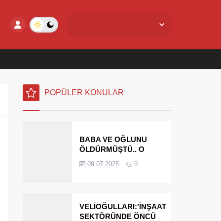
Yalova Merkez,
28
°C
Açık
POPÜLER KONULAR
BABA VE OĞLUNU
ÖLDÜRMÜŞTÜ.. O
PARAYI YASAL
09.07.2025
0
MİRASÇILARI
ÖDEYECEK
VELİOĞULLARI:’İNŞAAT
SEKTÖRÜNDE ÖNCÜ