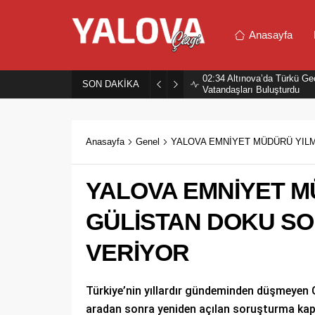
Anasayfa
02:34
Altınova’da Türkü Ge
SON DAKİKA
Vatandaşları Buluşturdu
Anasayfa
Genel
YALOVA EMNİYET MÜDÜRÜ YIL
YALOVA EMNİYET M
GÜLİSTAN DOKU S
VERİYOR
Türkiye’nin yıllardır gündeminden düşmeyen G
aradan sonra yeniden açılan soruşturma kap