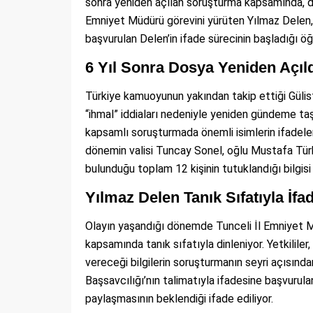
sonra yeniden açılan soruşturma kapsamında, d
Emniyet Müdürü görevini yürüten Yılmaz Delen, i
başvurulan Delen’in ifade sürecinin başladığı öğr
6 Yıl Sonra Dosya Yeniden Açıl
Türkiye kamuoyunun yakından takip ettiği Gülist
“ihmal” iddiaları nedeniyle yeniden gündeme ta
kapsamlı soruşturmada önemli isimlerin ifadel
dönemin valisi Tuncay Sonel, oğlu Mustafa Tü
bulunduğu toplam 12 kişinin tutuklandığı bilgisi
Yılmaz Delen Tanık Sıfatıyla İfa
Olayın yaşandığı dönemde Tunceli İl Emniyet 
kapsamında tanık sıfatıyla dinleniyor. Yetkilile
vereceği bilgilerin soruşturmanın seyri açısınd
Başsavcılığı’nın talimatıyla ifadesine başvurulan
paylaşmasının beklendiği ifade ediliyor.