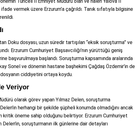
önemin Tunceli İl Emniyet Müdürü olan ve halen Yalova İl
fade vermek üzere Erzurum’a çağrıldı. Tanık sıfatıyla bilgisine
enildi.
dı
an Doku dosyası, uzun süredir tartışılan “eksik soruşturma” ve
şındı. Erzurum Cumhuriyet Başsavcılığı’nın yürüttüğü geniş
erine başvurulmaya başlandı. Soruşturma kapsamında aralarında
rkay Sonel ve dönemin hastane başhekimi Çağdaş Özdemir’in de
 dosyanın ciddiyetini ortaya koydu.
de Veriyor
Müdürü olarak görev yapan Yılmaz Delen, soruşturma
r, Delen’in herhangi bir şekilde şüpheli konumda olmadığını ancak
an kritik öneme sahip olduğunu belirtiyor. Erzurum Cumhuriyet
 Delen’in, soruşturmanın ilk günlerine dair detayları