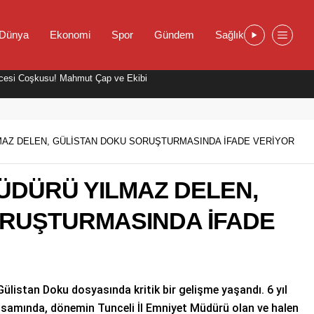
Dünya
Ekonomi
Spor
Gündem
Sağlık
cesi Coşkusu! Mahmut Çap ve Ekibi
MAZ DELEN, GÜLİSTAN DOKU SORUŞTURMASINDA İFADE VERİYOR
ÜDÜRÜ YILMAZ DELEN,
ORUŞTURMASINDA İFADE
ülistan Doku dosyasında kritik bir gelişme yaşandı. 6 yıl
samında, dönemin Tunceli İl Emniyet Müdürü olan ve halen