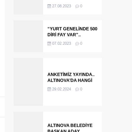
OLMAYA DEVAM
27.08.2023
0
EDECEĞİZ’
“YURT GENELİNDE 500
DİRİ FAY VAR”..
ALTINOVA VE
07.02.2023
0
ÇINARCIK..
ANKETİMİZ YAYINDA..
ALTINOVA’DA HANGİ
İSMİ BELEDİYE
29.02.2024
0
BAŞKANI OLARAK
GÖRMEK İSTERSİNİZ?
ALTINOVA BELEDİYE
BAŞKAN ADAY