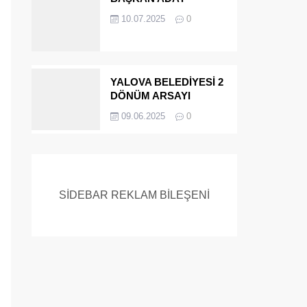
ADAYIYDI CİNAYETTEN
10.07.2025
0
MÜEBBET ALDI FİRAR
ETTİ.!
YALOVA BELEDİYESİ 2
DÖNÜM ARSAYI
SATIYOR
09.06.2025
0
SİDEBAR REKLAM BİLEŞENİ