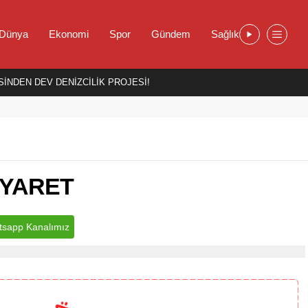
Dünya
Ekonomi
Spor
Gündem
Sağlık
İNDEN DEV DENİZCİLİK PROJESİ!
İYARET
sapp Kanalımız