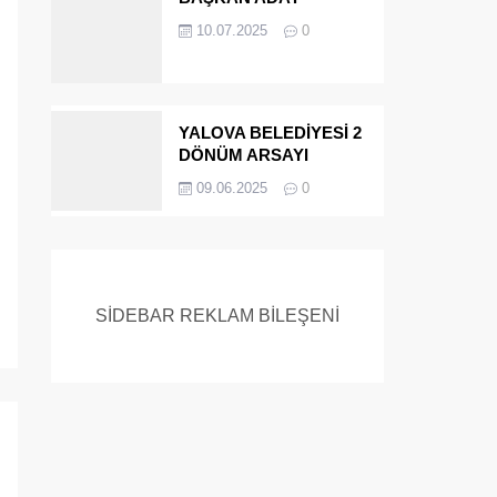
ADAYIYDI CİNAYETTEN
10.07.2025
0
MÜEBBET ALDI FİRAR
ETTİ.!
YALOVA BELEDİYESİ 2
DÖNÜM ARSAYI
SATIYOR
09.06.2025
0
SİDEBAR REKLAM BİLEŞENİ