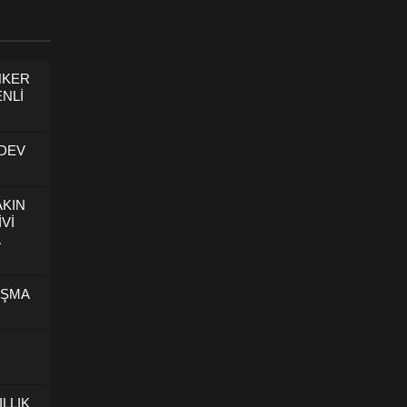
NKER
NLİ
 DEV
AKIN
İVİ
U
IŞMA
ILLIK