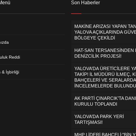
 Menü
Son Haberler
MAKİNE ARIZASI YAPAN TA
YALOVA AÇIKLARINDA GÜVE
BÖLGEYE ÇEKİLDİ
ızda
HAT-SAN TERSANESİNDEN
DENİZCİLİK PROJESİ!
uluk Reddi
YALOVA’DA ÜRETİCİLERE Y
& İşbirliği
TAKİP! İL MÜDÜRÜ İLMEÇ, K
BAHÇELERİ VE SERALARDA
İNCELEMELERDE BULUND
AK PARTİ ÇINARCIK’TA DAN
KURULU TOPLANDI
YALOVA’DA PARK YERİ
TARTIŞMASI!
MHP LİDERİ BAHÇELİ:”BİN Y