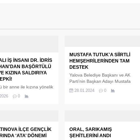
MUSTAFA TUTUK’A SİİRTLİ
LI İŞ İNSANI DR. İDRİS
HEMŞEHRİLERİNDEN TAM
HAN’DAN BAŞÖRTÜLÜ
DESTEK
E KIZINA SALDIRIYA
Yalova Belediye Başkanı ve AK
EPKİ!
Parti’nin Başkan Adayı Mustafa
ü bir anne ile kızına yönelik
Tutuk, Siirtli hemşehrileriyle
28.01.2024
0
ldırı ve nefret söylemi
buluştu. Kendisiyle buluşan ve tam
.2026
0
nda geniş yankı
destek veren Siirtli hemşehrilerine
ken, Yalovalı iş insanı Dr.
hitap eden Başkan Tutuk,
mirhan da yaşanan olaya
“Ekmeğini yediğimiz Yalova’mıza
azılı bir açıklama yaptı.
kalıcı eserleri sizlerin destekleriyle
bırakacağız. Safımız ve davamız
TINOVA İLÇE GENÇLİK
ORAL, SARIKAMIŞ
bir” dedi. Siirt’ten gelen konuklara
INDA ‘ATA’ DÖNEMİ
ŞEHİTLERİNİ ANDI
da seslenen Tutuk, “Aramızda