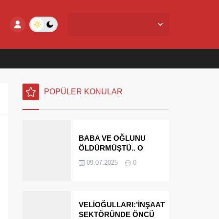
Yalova Merkez,
27
°C
Açık
POPÜLER KONULAR
BABA VE OĞLUNU
ÖLDÜRMÜŞTÜ.. O
PARAYI YASAL
09.07.2025
0
MİRASÇILARI
ÖDEYECEK
VELİOĞULLARI:’İNŞAAT
SEKTÖRÜNDE ÖNCÜ