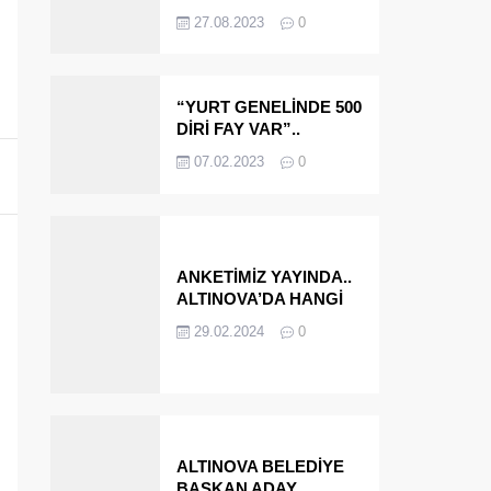
OLMAYA DEVAM
27.08.2023
0
EDECEĞİZ’
“YURT GENELİNDE 500
DİRİ FAY VAR”..
ALTINOVA VE
07.02.2023
0
ÇINARCIK..
ANKETİMİZ YAYINDA..
ALTINOVA’DA HANGİ
İSMİ BELEDİYE
29.02.2024
0
BAŞKANI OLARAK
GÖRMEK İSTERSİNİZ?
ALTINOVA BELEDİYE
BAŞKAN ADAY