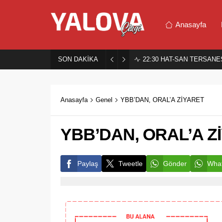
Anasayfa
SON DAKİKA
22:30
HAT-SAN TERSANES
Anasayfa
Genel
YBB’DAN, ORAL’A ZİYARET
YBB’DAN, ORAL’A Z
Paylaş
Tweetle
Gönder
What