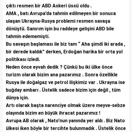
çıktı resmen bir ABD Askeri üssü oldu .
AMA , batı Avrupa’da tahmin edilmeyen bir sonuca
ulaşan Ukrayna-Rusya problemi resmen savaşa
dönüştü. Sanırım işin bu raddeye gelişini ABD bile
tahmin edememişti.
Bu savaşın başlaması ile biz tam “ Aha şimdi iki arada ,
bir derede kaldık” derken, Erdoğan harika bir orta yol
politikası izledi.
Neden önce eyvah dedik ? Çünkü bu iki ülke önce
turizm olarak bizim ana pazarımız . Sonra özellikle
Rusya ile doğalgaz ve petrol ilişkimiz var . Ukrayna ise
buğday ambarı . Üstelik sadece bizim için değil , tüm
dünya için.
Artı olarak başta narenciye olmak üzere meyve-sebze
olayında bizim en büyük ihracat pazarımız !
Avrupa AB olarak , Nato’nun yanında yer aldı . Biz Nato
ülkesi iken böyle bir tercihte bulunmadık . Üstelik önce