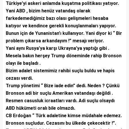
Türkiye’yi askeri anlamda kuşatma politikası yatıyor.
Yani ABD , bizim henüz vatandaş olarak
farkedemediğimiz bazı olası gelişmeleri hesaba
katıyor ve kendince gerekli konuşlanmaları yapıyor.
Bunun için de Yunanistan’ı kullanıyor. Yani diyor ki “ Bir
problem çıkarsa arkandayım !” mesajı veriyor.
Yani aynı Rusya’ya karşı Ukrayna’ya yaptığı gibi .
Mesela bakın herşey Trump döneminde rahip Bronson
olayı ile başladı .
Bizim adalet sistemimiz rahibi suçlu buldu ve hapis
cezası verdi.
Trump yönetimi “ Bize iade edin” dedi. Neden ? Çünkü
Bronson adi bir suçlu Amerikan vatandaşı değildi .
Resmen casusluk icraatları vardı. Adi suçlu olsaydı
ABD hükümeti oralı bile olmazdı.
CB Erdoğan “ Türk adaletine kimse müdahale edemez.
Bronson suçludur. Cezasını bu ülkede çekecektir !”.