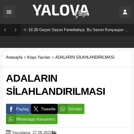
16:28
Geçen Sezon Fenerbahçe, Bu Sezon Konyaspor Mu?
Anasayfa
Köşe Yazıları
ADALARIN SİLAHLANDIRILMASI
ADALARIN
SİLAHLANDIRILMASI
Paylaş
Tweetle
Gönder
Whatsapp Kanalımız
Yayınlama: 27.09.2022