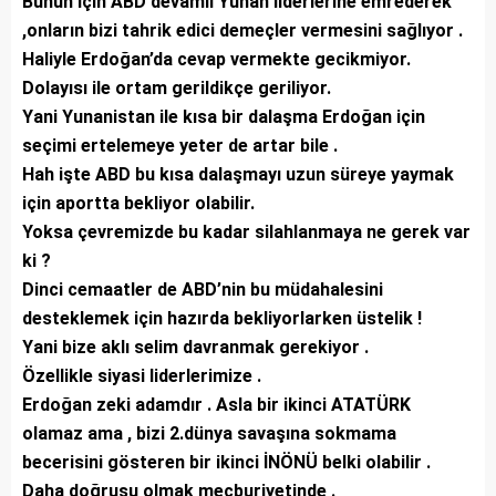
Bunun için ABD devamlı Yunan liderlerine emrederek
,onların bizi tahrik edici demeçler vermesini sağlıyor .
Haliyle Erdoğan’da cevap vermekte gecikmiyor.
Dolayısı ile ortam gerildikçe geriliyor.
Yani Yunanistan ile kısa bir dalaşma Erdoğan için
seçimi ertelemeye yeter de artar bile .
Hah işte ABD bu kısa dalaşmayı uzun süreye yaymak
için aportta bekliyor olabilir.
Yoksa çevremizde bu kadar silahlanmaya ne gerek var
ki ?
Dinci cemaatler de ABD’nin bu müdahalesini
desteklemek için hazırda bekliyorlarken üstelik !
Yani bize aklı selim davranmak gerekiyor .
Özellikle siyasi liderlerimize .
Erdoğan zeki adamdır . Asla bir ikinci ATATÜRK
olamaz ama , bizi 2.dünya savaşına sokmama
becerisini gösteren bir ikinci İNÖNÜ belki olabilir .
Daha doğrusu olmak mecburiyetinde .