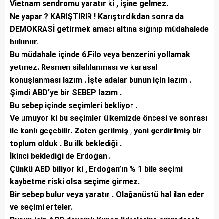
Vietnam sendromu yaratır ki , işine gelmez.
Ne yapar ? KARIŞTIRIR ! Karıştırdıkdan sonra da
DEMOKRASİ getirmek amacı altına sığınıp müdahalede
bulunur.
Bu müdahale içinde 6.Filo veya benzerini yollamak
yetmez. Resmen silahlanması ve karasal
konuşlanması lazım . İşte adalar bunun için lazım .
Şimdi ABD’ye bir SEBEP lazım .
Bu sebep içinde seçimleri bekliyor .
Ve umuyor ki bu seçimler ülkemizde öncesi ve sonrası
ile kanlı geçebilir. Zaten gerilmiş , yani gerdirilmiş bir
toplum olduk . Bu ilk beklediği .
İkinci beklediği de Erdoğan .
Çünkü ABD biliyor ki , Erdoğan’ın % 1 bile seçimi
kaybetme riski olsa seçime girmez.
Bir sebep bulur veya yaratır . Olağanüstü hal ilan eder
ve seçimi erteler.