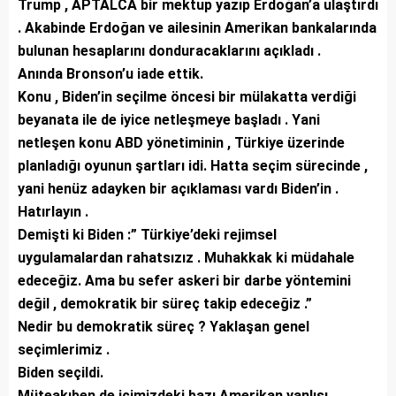
Trump , APTALCA bir mektup yazıp Erdoğan’a ulaştırdı
. Akabinde Erdoğan ve ailesinin Amerikan bankalarında
bulunan hesaplarını donduracaklarını açıkladı .
Anında Bronson’u iade ettik.
Konu , Biden’in seçilme öncesi bir mülakatta verdiği
beyanata ile de iyice netleşmeye başladı . Yani
netleşen konu ABD yönetiminin , Türkiye üzerinde
planladığı oyunun şartları idi. Hatta seçim sürecinde ,
yani henüz adayken bir açıklaması vardı Biden’in .
Hatırlayın .
Demişti ki Biden :” Türkiye’deki rejimsel
uygulamalardan rahatsızız . Muhakkak ki müdahale
edeceğiz. Ama bu sefer askeri bir darbe yöntemini
değil , demokratik bir süreç takip edeceğiz .”
Nedir bu demokratik süreç ? Yaklaşan genel
seçimlerimiz .
Biden seçildi.
Müteakıben de içimizdeki bazı Amerikan yanlısı