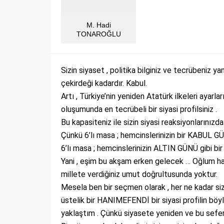
M. Hadi
TONAROĞLU
Sizin siyaset , politika bilginiz ve tecrübeniz y
çekirdeği kadardır. Kabul.
Artı , Türkiye’nin yeniden Atatürk ilkeleri aya
oluşumunda en tecrübeli bir siyasi profilsiniz .
Bu kapasiteniz ile sizin siyasi reaksiyonlarınız
Çünkü 6’lı masa ; hemcinslerinizin bir KABUL G
6’lı masa ; hemcinslerinizin ALTIN GÜNÜ gibi bir
Yani , eşim bu akşam erken gelecek … Oğlum has
millete verdiğiniz umut doğrultusunda yoktur.
Mesela ben bir seçmen olarak , her ne kadar sizi
üstelik bir HANIMEFENDİ bir siyasi profilin böy
yaklaştım . Çünkü siyasete yeniden ve bu sefer