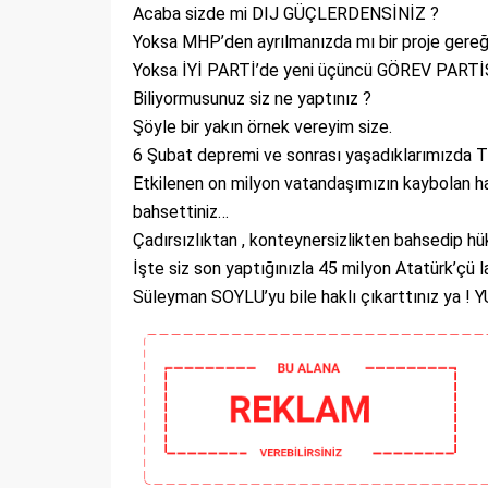
Acaba sizde mi DIJ GÜÇLERDENSİNİZ ?
Yoksa MHP’den ayrılmanızda mı bir proje gereği
Yoksa İYİ PARTİ’de yeni üçüncü GÖREV PARTİS
Biliyormusunuz siz ne yaptınız ?
Şöyle bir yakın örnek vereyim size.
6 Şubat depremi ve sonrası yaşadıklarımızda TV’
Etkilenen on milyon vatandaşımızın kaybolan hay
bahsettiniz…
Çadırsızlıktan , konteynersizlikten bahsedip hü
İşte siz son yaptığınızla 45 milyon Atatürk’çü l
Süleyman SOYLU’yu bile haklı çıkarttınız ya ! 