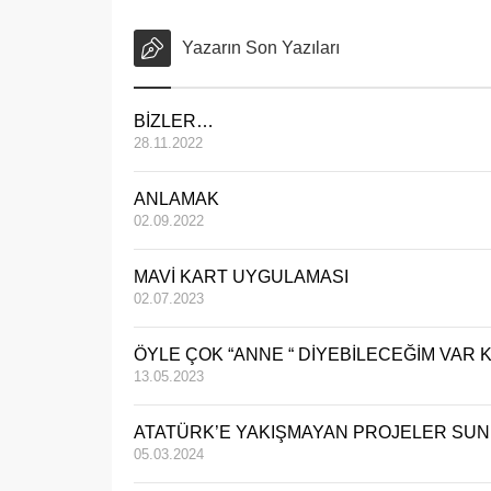
Yazarın Son Yazıları
BİZLER…
28.11.2022
ANLAMAK
02.09.2022
MAVİ KART UYGULAMASI
02.07.2023
ÖYLE ÇOK “ANNE “ DİYEBİLECEĞİM VAR Kİ
13.05.2023
ATATÜRK’E YAKIŞMAYAN PROJELER SU
05.03.2024