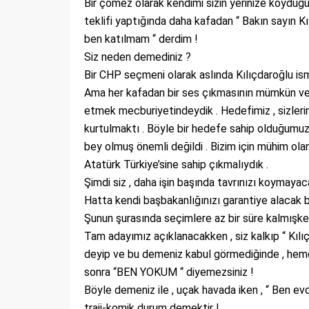
Bir çömez olarak kendimi sizin yerinize koyduğum
teklifi yaptığında daha kafadan “ Bakın sayın K
ben katılmam “ derdim !
Siz neden demediniz ?
Bir CHP seçmeni olarak aslında Kılıçdaroğlu ismi
Ama her kafadan bir ses çıkmasının mümkün ve f
etmek mecburiyetindeydik . Hedefimiz , sizleri
kurtulmaktı . Böyle bir hedefe sahip olduğumuz
bey olmuş önemli değildi . Bizim için mühim ol
Atatürk Türkiye’sine sahip çıkmalıydık .
Şimdi siz , daha işin başında tavrınızı koymayac
Hatta kendi başbakanlığınızı garantiye alacak 
Şunun şurasında seçimlere az bir süre kalmışk
Tam adayımız açıklanacakken , siz kalkıp “ Kılı
deyip ve bu demeniz kabul görmediğinde , hemde
sonra “BEN YOKUM “ diyemezsiniz !
Böyle demeniz ile , uçak havada iken , “ Ben 
traji-komik durum demektir !