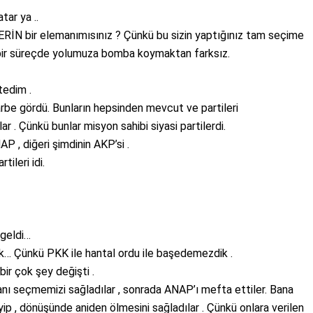
ar ya ..
RİN bir elemanımısınız ? Çünkü bu sizin yaptığınız tam seçime
 bir süreçde yolumuza bomba koymaktan farksız.
tedim .
darbe gördü. Bunların hepsinden mevcut ve partileri
r . Çünkü bunlar misyon sahibi siyasi partilerdi.
AP , diğeri şimdinin AKP’si .
ileri idi.
 geldi…
k… Çünkü PKK ile hantal ordu ile başedemezdik .
 bir çok şey değişti .
anı seçmemizi sağladılar , sonrada ANAP’ı mefta ettiler. Bana
eyip , dönüşünde aniden ölmesini sağladılar . Çünkü onlara verilen