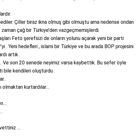
ardır.
mediler. Çiller biraz ikna olmuş gibi olmuştu ama nedense ondan
 o zaman çağ bir Türkiye’den vazgeçmemişlerdi.
aşları Fetö şerefsizi de onların yolunu açarak yeni bir parti
P’yi . Yeni hedefleri , islami bir Türkiye ve bu arada BOP projesini
dı artık .
k… Ve son 20 senede neyimiz varsa kaybettik. Bu sefer öyle
i bile kendileri oluşturdu .
r..
lı olmaktan kurtardılar…
n….
n…
vettiniz …