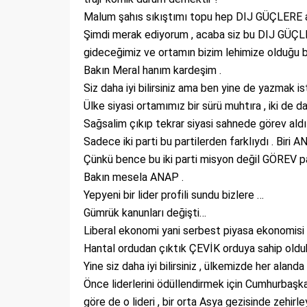
Malum şahıs sıkıştımı topu hep DIJ GÜÇLERE at
Şimdi merak ediyorum , acaba siz bu DIJ GÜÇLE
gideceğimiz ve ortamın bizim lehimize olduğu
Bakın Meral hanım kardeşim .
Siz daha iyi bilirsiniz ama ben yine de yazmak is
Ülke siyasi ortamımız bir sürü muhtıra , iki de 
Sağsalim çıkıp tekrar siyasi sahnede görev aldıla
Sadece iki parti bu partilerden farklıydı . Biri AN
Çünkü bence bu iki parti misyon değil GÖREV part
Bakın mesela ANAP .
Yepyeni bir lider profili sundu bizlere …
Gümrük kanunları değişti…
Liberal ekonomi yani serbest piyasa ekonomisi
Hantal ordudan çıktık ÇEVİK orduya sahip oldu
Yine siz daha iyi bilirsiniz , ülkemizde her alanda
Önce liderlerini ödüllendirmek için Cumhurbaşk
göre de o lideri , bir orta Asya gezisinde zehirl