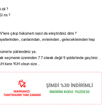
 idi ?
İ mi ?
lere çıkıp hükümeti nasıl da eleştirdiniz dimi ?
allerinden , canlarından , evlerinden , geleceklerinden hep
kümete yüklendiniz ya..
aik seçmenin üzerinden 7.7 olarak değil 9 şiddetinde geçtiniz ..
YUH kere YUH olsun size….