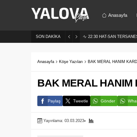
Anasayfa
SON DAKİKA
22:30
HAT-SAN TERSANES
Anasayfa
Köşe Yazıları
BAK MERAL HANIM KARD
BAK MERAL HANIM 
Paylaş
Tweetle
Gönder
What
Yayınlama: 03.03.2023