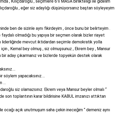
da , Kılıçdaroğlu , seçimlere 6’lı MASA birlikteliği ile gidelim
ılıçdaroğlu , eğer siz adaylığı düşünüyorsanız baştan söyleyeyim
nde ben de sizinle aynı fikirdeyim , önce bunu bir belirteyim .
aydalı olmadığı bu yapıya bir seçmen olarak bizler riayet
n liderliğinde mevcut iktidardan seçimle demokratik yolla
 için , Kemal bey olmuş , siz olmuşsunuz , Ekrem bey , Mansur
an bir aday çıkarmanız ve bizlerde topyekün destek olarak
aksınız….
bir söylem yapacaksınız….
en …
çdaroğlu siz olamazsınız. Ekrem veya Mansur beyler olmalı “
 son toplantının karar bildirisine KABUL imzanızı attıktan
evde ocağı açık unutmuşum saha çekin ineceğim “ demeniz aynı