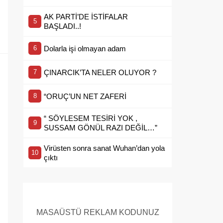
AK PARTİ’DE İSTİFALAR
BAŞLADI..!
Dolarla işi olmayan adam
ÇINARCIK’TA NELER OLUYOR ?
“ORUÇ’UN NET ZAFERİ
“ SÖYLESEM TESİRİ YOK ,
SUSSAM GÖNÜL RAZI DEĞİL…”
Virüsten sonra sanat Wuhan’dan yola
çıktı
MASAÜSTÜ REKLAM KODUNUZ