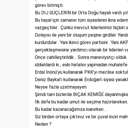
görev bitmişti.
Bu DIJ GÜÇLERİN bir Orta Doğu hayali vardı yıll
Bu hayal için zamanın tüm siyasilerini ikna ede
vazgeçtiler . Çünkü mevcut liderlerimiz hiçbiri
Dolayısı ile yeni bir oluşum peşine girdiler. Yand
kurdurdular . Yani ikinci görev partisini . Yani AK
gerçekleşmesine yardımcı olacak bir liderleri var
Önce cahilleştirildik… Sonra maneviyatçı oldu
iddialılardı ki , eski hatalını yapmadan muhalefet
Erdal İnönü’yü kullanarak PKK’yı meclise soktula
Deniz Baykal’ı kullanarak Erdoğan’ı siyasi yasak
Neyse fazla uzatmayayım .
Şimdi tam bizlerde BIÇAK KEMİĞE dayanmışke
İlk defa bu kadar umut ile seçime hazırlanırke
Bu kadar kazanacağımıza inanırken …
Siz birden ortaya çıktınız ve bir çuval inciri mah
Neden ?