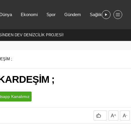
Dünya
Ekonomi
Spor
Gündem
Sağlık
İNDEN DEV DENİZCİLİK PROJESİ!
EŞİM ;
KARDEŞİM ;
sapp Kanalımız
A
+
A
-