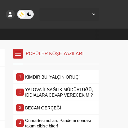
Yalova Merkez,
27
°C
Açık
POPÜLER KÖŞE YAZILARI
KİMDİR BU ‘YALÇIN ORUÇ’
YALOVA İL SAĞLIK MÜDÜRLÜĞÜ,
İDDİALARA CEVAP VERECEK Mİ?
BECAN GERÇEĞİ
Cumartesi notları: Pandemi sonrası
takım elbise biter!