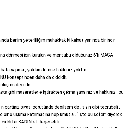
anında benim yeterliliğim muhakkak ki kainat yanında bir incir
rlarına dönmesi için kurulan ve mensubu olduğunuz 6’lı MASA
da hata yapma , yoldan dönme hakkınız yoktur .
ÜNÜ konseptinden daha da ciddidir.
 oluşum değildir.
ta gibi mazeretlerle iştirakten çıkma şansınız ve hakkınız , bu
n partiniz siyasi görüşünde değilsem de , sizin gibi tecrübeli ,
le bir oluşuma katılmasına hep umutla , “İşte bu sefer” diyerek
 ciddi bir KADIN eli değecekti.