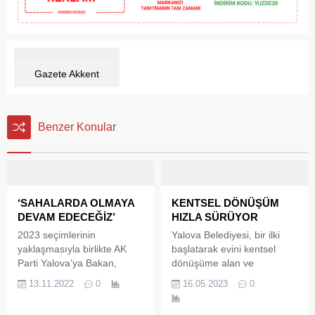
Gazete Akkent
Benzer Konular
‘SAHALARDA OLMAYA
KENTSEL DÖNÜŞÜM
DEVAM EDECEĞİZ’
HIZLA SÜRÜYOR
2023 seçimlerinin
Yalova Belediyesi, bir ilki
yaklaşmasıyla birlikte AK
başlatarak evini kentsel
Parti Yalova’ya Bakan,
dönüşüme alan ve
Bakan Yardımcıları,
sonrasında konutu yapılana
13.11.2022
0
16.05.2023
0
Milletvekillerinin ziyaretleri
kadar barınma alanı
başladı. Yalova’da her
bulmakta zorlanan