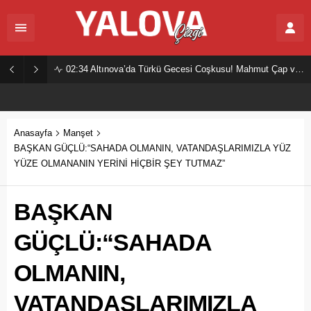
02:34
Altınova’da Türkü Gecesi Coşkusu! Mahmut Çap ve Ekibi Vatandaşları Buluşturdu
Anasayfa
Manşet
BAŞKAN GÜÇLÜ:“SAHADA OLMANIN, VATANDAŞLARIMIZLA YÜZ
YÜZE OLMANANIN YERİNİ HİÇBİR ŞEY TUTMAZ”
BAŞKAN
GÜÇLÜ:“SAHADA
OLMANIN,
VATANDAŞLARIMIZLA