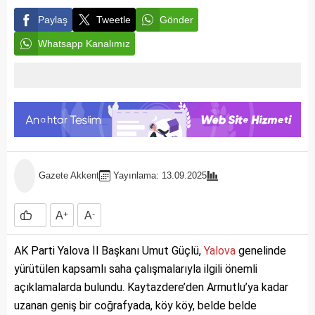
Paylaş
Tweetle
Gönder
Whatsapp Kanalımız
Gazete Akkent
Yayınlama: 13.09.2025
A
+
A
-
AK Parti Yalova İl Başkanı Umut Güçlü,
Yalova
genelinde
yürütülen kapsamlı saha çalışmalarıyla ilgili önemli
açıklamalarda bulundu. Kaytazdere’den Armutlu’ya kadar
uzanan geniş bir coğrafyada, köy köy, belde belde