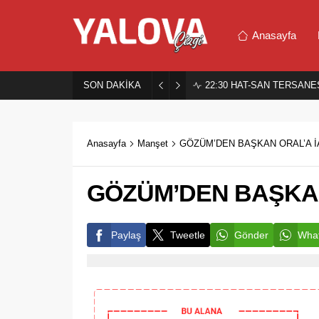
Anasayfa
SON DAKİKA
22:30
HAT-SAN TERSANES
Anasayfa
Manşet
GÖZÜM’DEN BAŞKAN ORAL’A İ
GÖZÜM’DEN BAŞKAN 
Paylaş
Tweetle
Gönder
What