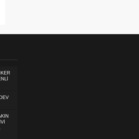
NKER
NLİ
 DEV
AKIN
İVİ
U