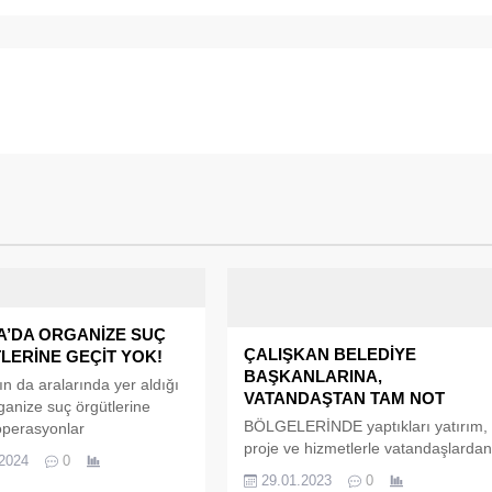
A’DA ORGANİZE SUÇ
ÇALIŞKAN BELEDİYE
LERİNE GEÇİT YOK!
BAŞKANLARINA,
ın da aralarında yer aldığı
VATANDAŞTAN TAM NOT
rganize suç örgütlerine
BÖLGELERİNDE yaptıkları yatırım,
operasyonlar
proje ve hizmetlerle vatandaşlarda
tirildi. Kuyu-40 adı verilen
.2024
0
tam not alan Tavşanlı Belediye
nda 130 kişi gözaltına
29.01.2023
0