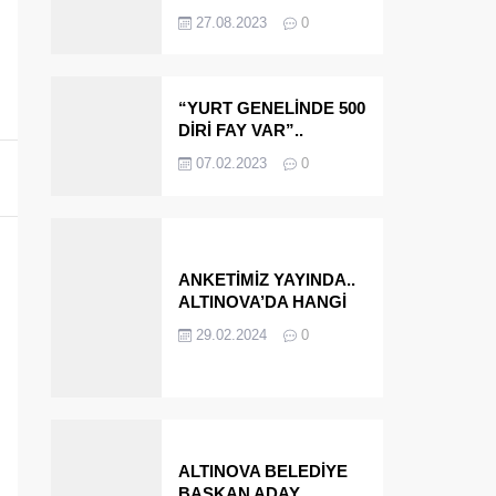
OLMAYA DEVAM
27.08.2023
0
EDECEĞİZ’
“YURT GENELİNDE 500
DİRİ FAY VAR”..
ALTINOVA VE
07.02.2023
0
ÇINARCIK..
ANKETİMİZ YAYINDA..
ALTINOVA’DA HANGİ
İSMİ BELEDİYE
29.02.2024
0
BAŞKANI OLARAK
GÖRMEK İSTERSİNİZ?
ALTINOVA BELEDİYE
BAŞKAN ADAY