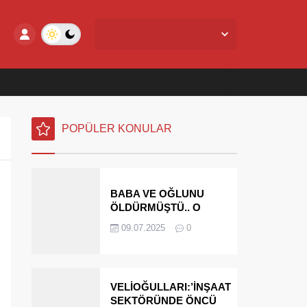
Yalova Merkez,
27
°C
Açık
POPÜLER KONULAR
BABA VE OĞLUNU
ÖLDÜRMÜŞTÜ.. O
PARAYI YASAL
09.07.2025
0
MİRASÇILARI
ÖDEYECEK
VELİOĞULLARI:’İNŞAAT
SEKTÖRÜNDE ÖNCÜ