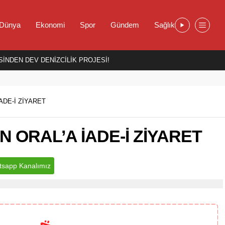
Dünya
Ekonomi
Spor
Gündem
Sağlık
İNDEN DEV DENİZCİLİK PROJESİ!
ADE-İ ZİYARET
ORAL’A İADE-İ ZİYARET
sapp Kanalımız