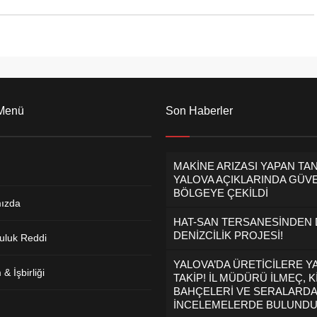
 Menü
Son Haberler
MAKİNE ARIZASI YAPAN TA
YALOVA AÇIKLARINDA GÜVE
BÖLGEYE ÇEKİLDİ
ızda
HAT-SAN TERSANESİNDEN
DENİZCİLİK PROJESİ!
uluk Reddi
YALOVA’DA ÜRETİCİLERE Y
& İşbirliği
TAKİP! İL MÜDÜRÜ İLMEÇ, K
BAHÇELERİ VE SERALARDA
İNCELEMELERDE BULUND