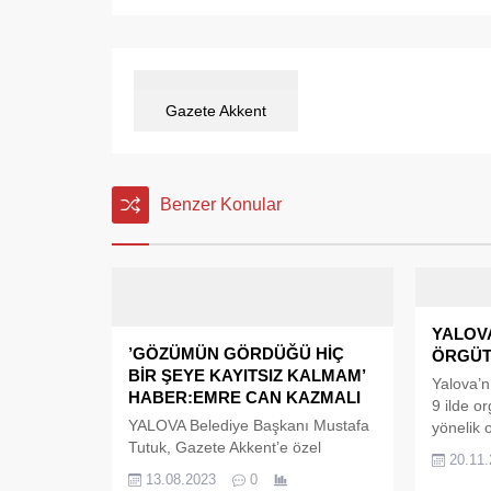
Gazete Akkent
Benzer Konular
YALOV
’GÖZÜMÜN GÖRDÜĞÜ HİÇ
ÖRGÜT
BİR ŞEYE KAYITSIZ KALMAM’
Yalova’n
HABER:EMRE CAN KAZMALI
9 ilde o
YALOVA Belediye Başkanı Mustafa
yönelik 
Tutuk, Gazete Akkent’e özel
gerçekleş
20.11
açıklamalarda bulundu. Başkan
operasyo
13.08.2023
0