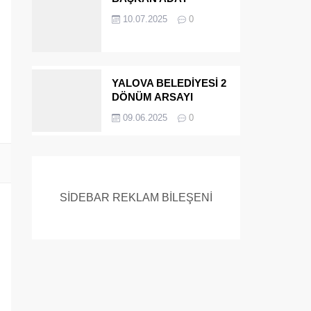
ADAYIYDI CİNAYETTEN
10.07.2025
0
MÜEBBET ALDI FİRAR
ETTİ.!
YALOVA BELEDİYESİ 2
DÖNÜM ARSAYI
SATIYOR
09.06.2025
0
SİDEBAR REKLAM BİLEŞENİ