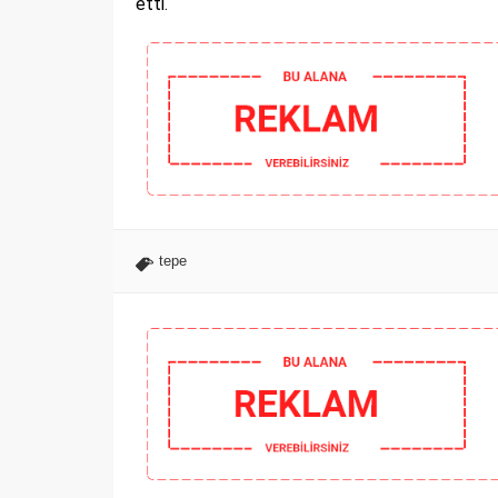
etti.
tepe