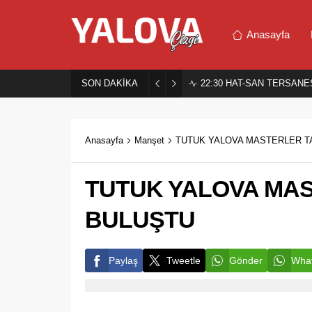
Anasayfa
SON DAKİKA
22:30
HAT-SAN TERSANES
Anasayfa
Manşet
TUTUK YALOVA MASTERLER TA
TUTUK YALOVA MAS
BULUŞTU
Paylaş
Tweetle
Gönder
What