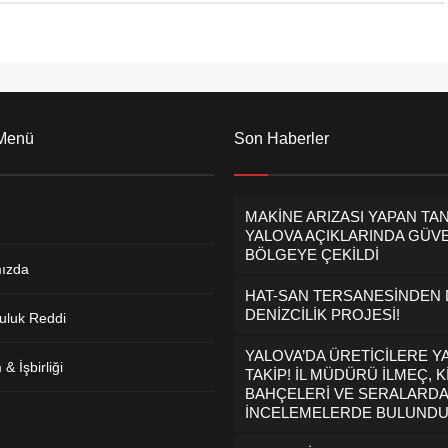
 Menü
Son Haberler
MAKİNE ARIZASI YAPAN TA
YALOVA AÇIKLARINDA GÜVE
BÖLGEYE ÇEKİLDİ
ızda
HAT-SAN TERSANESİNDEN
DENİZCİLİK PROJESİ!
uluk Reddi
YALOVA’DA ÜRETİCİLERE Y
& İşbirliği
TAKİP! İL MÜDÜRÜ İLMEÇ, K
BAHÇELERİ VE SERALARDA
İNCELEMELERDE BULUND