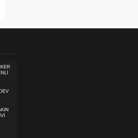
NKER
NLİ
 DEV
AKIN
İVİ
U