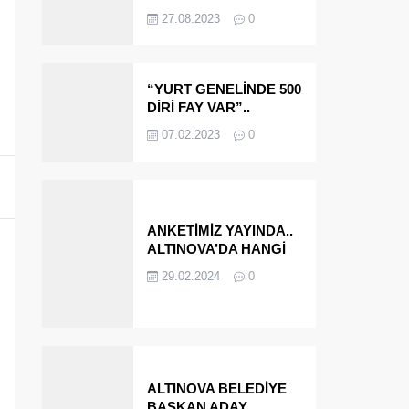
OLMAYA DEVAM
27.08.2023
0
EDECEĞİZ’
“YURT GENELİNDE 500
DİRİ FAY VAR”..
ALTINOVA VE
07.02.2023
0
ÇINARCIK..
ANKETİMİZ YAYINDA..
ALTINOVA’DA HANGİ
İSMİ BELEDİYE
29.02.2024
0
BAŞKANI OLARAK
GÖRMEK İSTERSİNİZ?
ALTINOVA BELEDİYE
BAŞKAN ADAY