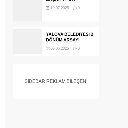
ADAYIYDI CİNAYETTEN
10.07.2025
0
MÜEBBET ALDI FİRAR
ETTİ.!
YALOVA BELEDİYESİ 2
DÖNÜM ARSAYI
SATIYOR
09.06.2025
0
SİDEBAR REKLAM BİLEŞENİ