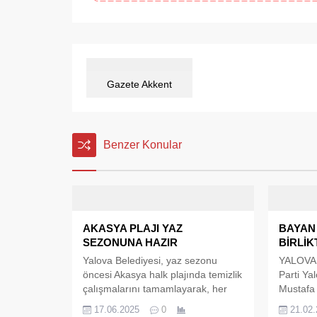
Gazete Akkent
Benzer Konular
AKASYA PLAJI YAZ
BAYAN
SEZONUNA HAZIR
BİRLİK
Yalova Belediyesi, yaz sezonu
YALOVA 
öncesi Akasya halk plajında temizlik
Parti Ya
çalışmalarını tamamlayarak, her
Mustafa
sezon konulan hasır şemsiyeleri
Tutuk, k
17.06.2025
0
21.02