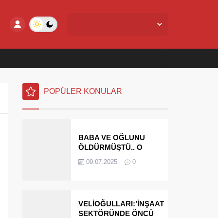
Yalova Merkez,
24
°C
Az Bulutlu
POPÜLER KONULAR
BABA VE OĞLUNU
ÖLDÜRMÜŞTÜ.. O
PARAYI YASAL
09.07.2025
0
MİRASÇILARI
ÖDEYECEK
VELİOĞULLARI:’İNŞAAT
SEKTÖRÜNDE ÖNCÜ