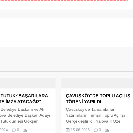
 TUTUK:’BAŞARILARA
ÇAVUŞKÖY’DE TOPLU AÇILIŞ
TE İMZA ATACAĞIZ’
TÖRENİ YAPILDI
Belediye Başkanı ve Ak
Çavuşköy’de Tamamlanan
lova Belediye Başkan Adayı
Yatırımların Temsili Toplu Açılışı
 Tutuk’un eşi Gökşen
Gerçekleştirildi. Yalova İl Özel
adın futbolunun önemine
İdaresi tarafından Altınova ilçemize
.2024
0
15.06.2025
0