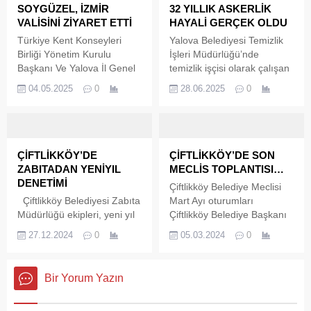
sonuçlandı. Mevcut İl
SOYGÜZEL, İZMİR
32 YILLIK ASKERLİK
Başkanı Erdem Doğancı,
VALİSİNİ ZİYARET ETTİ
HAYALİ GERÇEK OLDU
tek aday olarak katıldığı
Türkiye Kent Konseyleri
Yalova Belediyesi Temizlik
seçimde ikinci kez CHP
Birliği Yönetim Kurulu
İşleri Müdürlüğü’nde
Yalova İl Başkanlığı
Başkanı Ve Yalova İl Genel
temizlik işçisi olarak çalışan
görevine seçildi.
Meclis Başkanı Hasan
Mahmut Kanarya’nın (52)
04.05.2025
0
28.06.2025
0
Soygüzel, Türkiye Kent
32 yıllık asker olma hayali
Konseyleri Birliği tarafından
gerçek oldu.
Bornova Kent Konseyi’nin
ev sahipliğinde "Değişen
Kentlerde Kentli Haklarını
ÇİFTLİKKÖY’DE
ÇİFTLİKKÖY’DE SON
Yeniden Düşünmek"
ZABITADAN YENİYIL
MECLİS TOPLANTISI…
temasıyla 2-3 Mayıs
DENETİMİ
Çiftlikköy Belediye Meclisi
tarihlerinde gerçekleştirilen
Çiftlikköy Belediyesi Zabıta
Mart Ayı oturumları
“Ege Bölge Toplantısı”na
Müdürlüğü ekipleri, yeni yıl
Çiftlikköy Belediye Başkanı
katılmak için gittiği İzmir'de
öncesinde ilçede hizmet
Ali Murat Silpagar
İzmir Valisi Süleyman
27.12.2024
0
05.03.2024
0
veren market, fırın, pastane
Başkanlığında başladı.
Elban'ı makamında ziyaret
ve alışveriş merkezlerinde
Belediye Başkanı Silpagar,
etti.
kapsamlı denetimler
son meclis toplantısında
Bir Yorum Yazın
gerçekleştirdi. Çiftlikköy
Çiftlikköy Belediye Meclis
Belediye Başkanı Adil
üyelerine de veda etti.