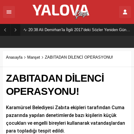
20:38
Ali Demirhan’la İlgili 2017’deki Sözler Yeniden Gündemde
Anasayfa
Manşet
ZABITADAN DİLENCİ OPERASYONU!
ZABITADAN DİLENCİ
OPERASYONU!
Karamürsel Belediyesi Zabıta ekipleri tarafından Cuma
pazarında yapılan denetimlerde bazı kişilerin küçük
çocukları ve engelli bireyleri kullanarak vatandaşlardan
para topladığı tespit edildi.