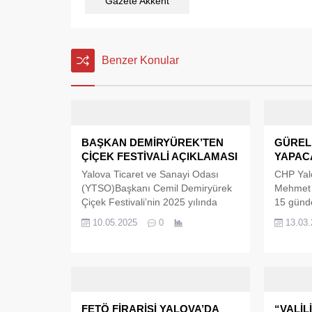
Gazete Akkent
Benzer Konular
BAŞKAN DEMİRYÜREK’TEN
GÜREL:
ÇİÇEK FESTİVALİ AÇIKLAMASI
YAPACA
Yalova Ticaret ve Sanayi Odası
CHP Yal
(YTSO)Başkanı Cemil Demiryürek
Mehmet G
Çiçek Festivali’nin 2025 yılında
15 günde
değil, 2026 yılında
Mart’ta 
10.05.2025
0
13.03
gerçekleştirilmesini hedeflediklerini
çıkacakl
söyledi.
başkanlı
kazanaca
Mehmet 
yapacakla
“31 Mart
FETÖ FİRARİSİ YALOVA’DA
“VALİL