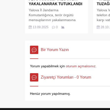
3 Nisan’
YAKALANARAK TUTUKLANDI
TUZAĞ
Nisan’d
Yalova İl Jandarma
Yalova V
Komutanlığınca, terör örgütü
telefon d
mensuplarının yakalanmasına
karşı vat
yönelik sürdürülen çalışmalar
adına ar
13.09.2025
0
28.10
neticesinde; “Anayasal Düzeni
talep ede
Ortadan Kaldırmaya Teşebbüs
edilmemes
Etme” suçundan 12 yıl 6 ay
Özellikl
kesinleşmiş hapis cezası bulunan
vatandaş
FETÖ Üyesi D.İ.B. adlı şahsın
Bir Yorum Yazın
Çınarcık ilçesinde olduğu bilgisine
ulaşıldı.
Yorum yapabilmek için
oturum açmalısınız
.
Ziyaretçi Yorumları - 0 Yorum
Henüz yorum yapılmamış.