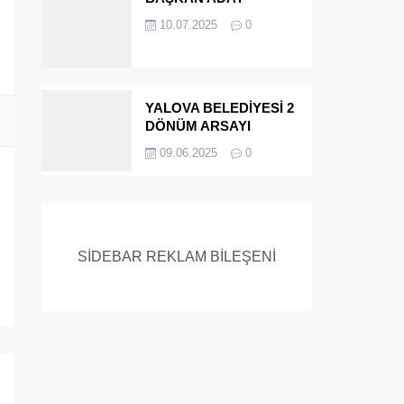
ADAYIYDI CİNAYETTEN
10.07.2025
0
MÜEBBET ALDI FİRAR
ETTİ.!
YALOVA BELEDİYESİ 2
DÖNÜM ARSAYI
SATIYOR
09.06.2025
0
SİDEBAR REKLAM BİLEŞENİ