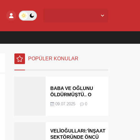
Yalova Merkez,
26
°C
Az Bulutlu
POPÜLER KONULAR
BABA VE OĞLUNU
ÖLDÜRMÜŞTÜ.. O
PARAYI YASAL
09.07.2025
0
MİRASÇILARI
ÖDEYECEK
VELİOĞULLARI:’İNŞAAT
SEKTÖRÜNDE ÖNCÜ