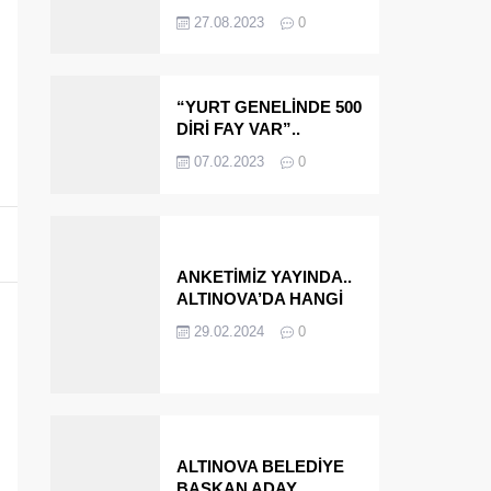
OLMAYA DEVAM
27.08.2023
0
EDECEĞİZ’
“YURT GENELİNDE 500
DİRİ FAY VAR”..
ALTINOVA VE
07.02.2023
0
ÇINARCIK..
ANKETİMİZ YAYINDA..
ALTINOVA’DA HANGİ
İSMİ BELEDİYE
29.02.2024
0
BAŞKANI OLARAK
GÖRMEK İSTERSİNİZ?
ALTINOVA BELEDİYE
BAŞKAN ADAY