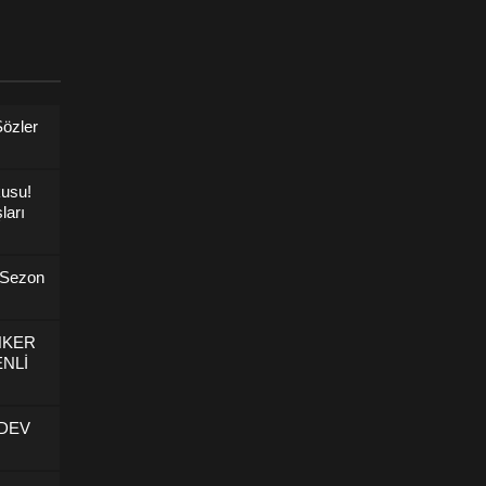
Sözler
kusu!
ları
 Sezon
NKER
NLİ
 DEV