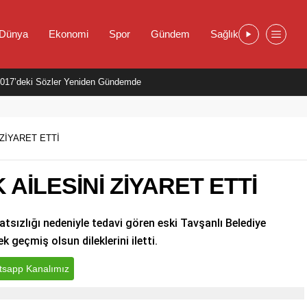
Dünya
Ekonomi
Spor
Gündem
Sağlık
i 2017’deki Sözler Yeniden Gündemde
 ZİYARET ETTİ
 AİLESİNİ ZİYARET ETTİ
atsızlığı nedeniyle tedavi gören eski Tavşanlı Belediye
 geçmiş olsun dileklerini iletti.
sapp Kanalımız