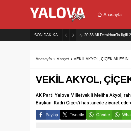
Anasayfa
SON DAKİKA
20:38
Ali Demirhan’la İlgil
Anasayfa
Manşet
VEKİL AKYOL, ÇİÇEK AİLESİNİ
VEKİL AKYOL, ÇİÇEK
AK Parti Yalova Milletvekili Meliha Akyol, rah
Başkanı Kadri Çiçek’i hastanede ziyaret ederek
Paylaş
Tweetle
Gönder
What