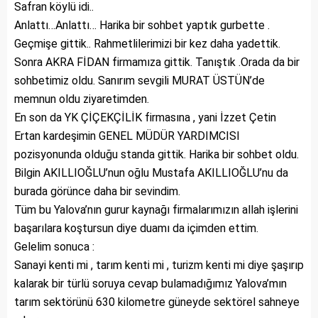
Safran köylü idi..
Anlattı…Anlattı… Harika bir sohbet yaptık gurbette .
Geçmişe gittik.. Rahmetlilerimizi bir kez daha yadettik.
Sonra AKRA FİDAN firmamıza gittik. Tanıştık .Orada da bir
sohbetimiz oldu. Sanırım sevgili MURAT ÜSTÜN’de
memnun oldu ziyaretimden.
En son da YK ÇİÇEKÇİLİK firmasına , yani İzzet Çetin
Ertan kardeşimin GENEL MÜDÜR YARDIMCISI
pozisyonunda olduğu standa gittik. Harika bir sohbet oldu.
Bilgin AKILLIOĞLU’nun oğlu Mustafa AKILLIOĞLU’nu da
burada görünce daha bir sevindim.
Tüm bu Yalova’nın gurur kaynağı firmalarımızın allah işlerini
başarılara koştursun diye duamı da içimden ettim.
Gelelim sonuca :
Sanayi kenti mi , tarım kenti mi , turizm kenti mi diye şaşırıp
kalarak bir türlü soruya cevap bulamadığımız Yalova’mın
tarım sektörünü 630 kilometre güneyde sektörel sahneye