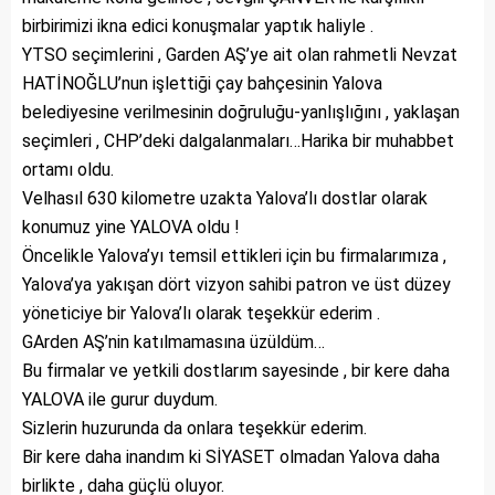
birbirimizi ikna edici konuşmalar yaptık haliyle .
YTSO seçimlerini , Garden AŞ’ye ait olan rahmetli Nevzat
HATİNOĞLU’nun işlettiği çay bahçesinin Yalova
belediyesine verilmesinin doğruluğu-yanlışlığını , yaklaşan
seçimleri , CHP’deki dalgalanmaları…Harika bir muhabbet
ortamı oldu.
Velhasıl 630 kilometre uzakta Yalova’lı dostlar olarak
konumuz yine YALOVA oldu !
Öncelikle Yalova’yı temsil ettikleri için bu firmalarımıza ,
Yalova’ya yakışan dört vizyon sahibi patron ve üst düzey
yöneticiye bir Yalova’lı olarak teşekkür ederim .
GArden AŞ’nin katılmamasına üzüldüm…
Bu firmalar ve yetkili dostlarım sayesinde , bir kere daha
YALOVA ile gurur duydum.
Sizlerin huzurunda da onlara teşekkür ederim.
Bir kere daha inandım ki SİYASET olmadan Yalova daha
birlikte , daha güçlü oluyor.