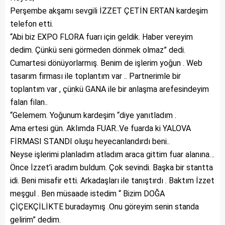
Perşembe akşamı sevgili İZZET ÇETİN ERTAN kardeşim
telefon etti.
“Abi biz EXPO FLORA fuarı için geldik. Haber vereyim
dedim. Çünkü seni görmeden dönmek olmaz” dedi.
Cumartesi dönüyorlarmış. Benim de işlerim yoğun . Web
tasarım firması ile toplantım var .. Partnerimle bir
toplantım var , çünkü GANA ile bir anlaşma arefesindeyim
falan filan..
“Gelemem. Yoğunum kardeşim “diye yanıtladım .
Ama ertesi gün. Aklımda FUAR..Ve fuarda ki YALOVA
FİRMASI STANDI oluşu heyecanlandırdı beni..
Neyse işlerimi planladım atladım araca gittim fuar alanına…
Önce İzzet’i aradım buldum. Çok sevindi. Başka bir stantta
idi. Beni misafir etti. Arkadaşları ile tanıştırdı . Baktım İzzet
meşgul . Ben müsaade istedim “ Bizim DOĞA
ÇİÇEKÇİLİKTE buradaymış .Onu göreyim senin standa
gelirim” dedim.