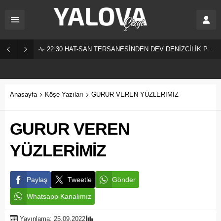
22:30
HAT-SAN TERSANESİNDEN DEV DENİZCİLİK PROJESİ!
Anasayfa
Köşe Yazıları
GURUR VEREN YÜZLERİMİZ
GURUR VEREN
YÜZLERİMİZ
Paylaş
Tweetle
Gönder
Whatsapp Kanalımız
Yayınlama: 25.09.2022