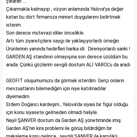
çıkaran ….
Çıkarmakla kalmayıp ; vizyon anlamında Yalova’ya değer
katan bu dört firmamıza minnet duygularımı belirtmek
isterim.
Son derece mütevazi idiler öncelikle..
Artı tüm ziyaretçilere saygı ile yaklaşıyorlardı örneğin.
Ürünlerinin yanında hedefleri harika idi . Direniyorlardı sanki !
GARDEN AŞ standının olmayışına son derece üzüldüm bu
arada. Çünkü gözlerim sevgili dostum ALİ VAROL’u da aradı
.
GEOFIT oluşumumuzu da görmek isterdim. Gerçi onların
mevzuatlarını bilemediğim için niye katılmadılar
diyemedim.
Erdem Doğancı kardeşim , Yalova’da siyasi bir figür olduğu
için konu siyasete gelmeden olmadı haliyle.
Nayil ŞANVER dostum da Garden AŞ yönetiminde imiş.
Garden AŞ’nin kira problemi ile görüş bildirdiğim bir
makaleme konu gelince , sevgili ŞANVER ile karşılıklı