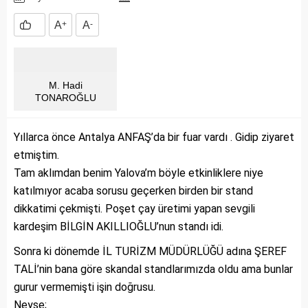
A
+
A
-
M. Hadi
TONAROĞLU
Yıllarca önce Antalya ANFAŞ’da bir fuar vardı . Gidip ziyaret
etmiştim.
Tam aklımdan benim Yalova’m böyle etkinliklere niye
katılmıyor acaba sorusu geçerken birden bir stand
dikkatimi çekmişti. Poşet çay üretimi yapan sevgili
kardeşim BİLGİN AKILLIOĞLU’nun standı idi.
Sonra ki dönemde İL TURİZM MÜDÜRLÜĞÜ adına ŞEREF
TALİ’nin bana göre skandal standlarımızda oldu ama bunlar
gurur vermemişti işin doğrusu.
Neyse;