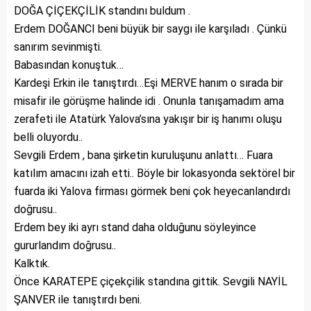
DOĞA ÇİÇEKÇİLİK standını buldum .
Erdem DOĞANCI beni büyük bir saygı ile karşıladı . Çünkü
sanırım sevinmişti.
Babasından konuştuk…
Kardeşi Erkin ile tanıştırdı…Eşi MERVE hanım o sırada bir
misafir ile görüşme halinde idi . Onunla tanışamadım ama
zerafeti ile Atatürk Yalova’sına yakışır bir iş hanımı oluşu
belli oluyordu..
Sevgili Erdem , bana şirketin kuruluşunu anlattı… Fuara
katılım amacını izah etti.. Böyle bir lokasyonda sektörel bir
fuarda iki Yalova firması görmek beni çok heyecanlandırdı
doğrusu..
Erdem bey iki ayrı stand daha olduğunu söyleyince
gururlandım doğrusu..
Kalktık.
Önce KARATEPE çiçekçilik standına gittik. Sevgili NAYİL
ŞANVER ile tanıştırdı beni.