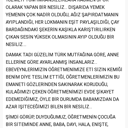
OLARAK YAPAN BİR NESİLİZ… DIŞARIDA YEMEK
YEMENİN ÇOK NADİR OLDUĞU, AĞIZ ŞAPIRDATMANIN
AYIPLANDIĞI, HER LOKMANIN EŞİT PAYLAŞILDIĞI, ÇAY
BARDAĞINDAKİ ŞEKERİN KAŞIKLA KARIŞTIRILIRKEN
ÇIKAN SESİN YÜKSEK OLMASININ AYIP OLDUĞU BİR
NESİLİZ….
DAMAK TADI GÜZELİM TÜRK MUTFAĞINA GÖRE, ANNE
ELLERİNE GÖRE AYARLANMIŞ İNSANLARIZ…
EBEVEYNLERİMİZİN ÖĞRETMENİMİZE ETİ SİZİN KEMİĞİ
BENİM DİYE TESLİM ETTİĞİ, ÖĞRETMENLERİMİZİN BU
EMANETİ GÖZLERİNDEN SAKINARAK KORUDUĞU,
KULAĞIMIZI ÇEKEN ÖĞRETMENİMİZİ EVDE ŞİKAYET
EDEMEDİĞİMİZ, ÖYLE BİR DURUMDA BABAMIZDAN DA
AZAR İŞİTECEĞİMİZİ BİLEN BİR NESİLİZ…
ŞİMDİ GÖRÜP, DUYDUĞUMUZ, ÖĞRETMENİN ÇOCUĞA
BİR SİTEMİNDE ANNE, BABA, DAYI, HALA, ENİŞTE,