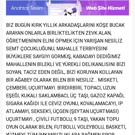
BİZ BUGÜN KIRK YILLIK ARKADAŞLARINI KÖŞE BUCAK
ARAYAN ONLARLA BİRLİKTELİKTEN ZEVK ALAN,
ÖĞRETMENİNİN ELİNİ ÖPMEK İÇİN YARIŞAN NESİLİZ.
SEMT ÇOCUKLUĞUNU, MAHALLE TERBİYESİNİ
BÜYÜKLERE SAYGIYI GÖRMÜŞ, KABADAYI DEDİĞİMİZ
MAHALLENİN BİLEKLİ VE YÜREKLİ DELİKANLISINI BİZİ
SOYAN, TACİZ EDEN DEĞİL, BİZİ KORUYAN KOLLAYAN
BİR AĞABEY OLARAK BİLEN BİR NESİLİZ… MİSKETİ,
ÇEMBERİ, UÇURTMAYI. BİRDİRBİRİ, TOPACI, UZUN
EŞEĞİ, KUKALI SAKLAMBACI, ÜÇ TAŞI, GAZOZ KAPAĞI,
SİGARA KAĞIDI İLE CEVİZ OYUNU, KOVALAMACA’YI, İP
ATLAMAYI, SEKSEK’İ, ÜÇGEN (ŞEYTAN UÇURTMASI)
UÇURTMAYI , ÇİVİLİ FUTBOLU, 9.TAŞI, YAKAN TOPU
OYUN OLARAK BİLEN, FUTBOLU, VOLEYBOLU, BASKETİ,
YÜZMEYİ TÜM İMKANSIZLIKLARA RAĞMEN SPOR