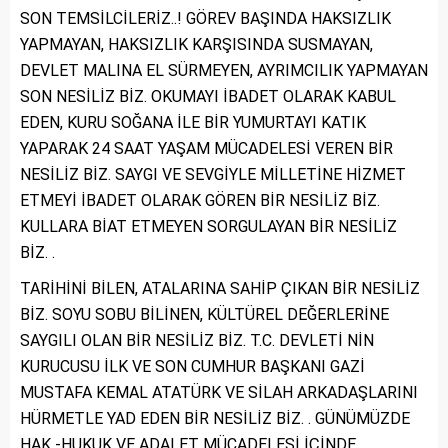
SON TEMSİLCİLERİZ..! GÖREV BAŞINDA HAKSIZLIK
YAPMAYAN, HAKSIZLIK KARŞISINDA SUSMAYAN,
DEVLET MALINA EL SÜRMEYEN, AYRIMCILIK YAPMAYAN
SON NESİLİZ BİZ. OKUMAYI İBADET OLARAK KABUL
EDEN, KURU SOĞANA İLE BİR YUMURTAYI KATIK
YAPARAK 24 SAAT YAŞAM MÜCADELESİ VEREN BİR
NESİLİZ BİZ. SAYGI VE SEVGİYLE MİLLETİNE HİZMET
ETMEYİ İBADET OLARAK GÖREN BİR NESİLİZ BİZ.
KULLARA BİAT ETMEYEN SORGULAYAN BİR NESİLİZ
BİZ. .
TARİHİNİ BİLEN, ATALARINA SAHİP ÇIKAN BİR NESİLİZ
BİZ. SOYU SOBU BİLİNEN, KÜLTÜREL DEĞERLERİNE
SAYGILI OLAN BİR NESİLİZ BİZ. T.C. DEVLETİ NİN
KURUCUSU İLK VE SON CUMHUR BAŞKANI GAZİ
MUSTAFA KEMAL ATATÜRK VE SİLAH ARKADAŞLARINI
HÜRMETLE YAD EDEN BİR NESİLİZ BİZ. . GÜNÜMÜZDE
HAK -HUKUK VE ADALET MÜCADELESİ İÇİNDE