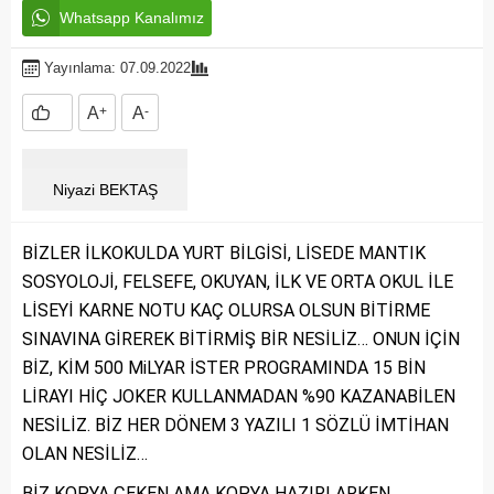
Whatsapp Kanalımız
Yayınlama: 07.09.2022
A
+
A
-
Niyazi BEKTAŞ
BİZLER İLKOKULDA YURT BİLGİSİ, LİSEDE MANTIK
SOSYOLOJİ, FELSEFE, OKUYAN, İLK VE ORTA OKUL İLE
LİSEYİ KARNE NOTU KAÇ OLURSA OLSUN BİTİRME
SINAVINA GİREREK BİTİRMİŞ BİR NESİLİZ… ONUN İÇİN
BİZ, KİM 500 MiLYAR İSTER PROGRAMINDA 15 BİN
LİRAYI HİÇ JOKER KULLANMADAN %90 KAZANABİLEN
NESİLİZ. BİZ HER DÖNEM 3 YAZILI 1 SÖZLÜ İMTİHAN
OLAN NESİLİZ…
BİZ KOPYA ÇEKEN AMA KOPYA HAZIRLARKEN