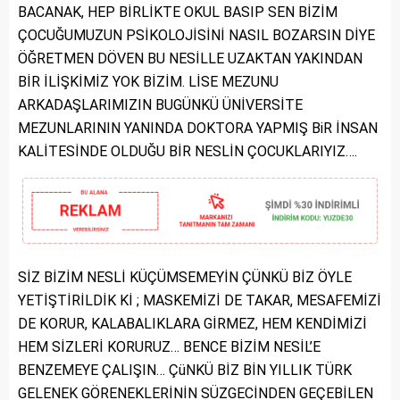
BACANAK, HEP BİRLİKTE OKUL BASIP SEN BİZİM
ÇOCUĞUMUZUN PSİKOLOJİSİNİ NASIL BOZARSIN DİYE
ÖĞRETMEN DÖVEN BU NESİLLE UZAKTAN YAKINDAN
BİR İLİŞKİMİZ YOK BİZİM. LİSE MEZUNU
ARKADAŞLARIMIZIN BUGÜNKÜ ÜNİVERSİTE
MEZUNLARININ YANINDA DOKTORA YAPMIŞ BiR İNSAN
KALİTESİNDE OLDUĞU BİR NESLİN ÇOCUKLARIYIZ….
SİZ BİZİM NESLİ KÜÇÜMSEMEYİN ÇÜNKÜ BİZ ÖYLE
YETİŞTİRİLDİK Kİ ; MASKEMİZİ DE TAKAR, MESAFEMİZİ
DE KORUR, KALABALIKLARA GİRMEZ, HEM KENDİMİZİ
HEM SİZLERİ KORURUZ… BENCE BİZİM NESİL’E
BENZEMEYE ÇALIŞIN… ÇüNKÜ BİZ BİN YILLIK TÜRK
GELENEK GÖRENEKLERİNİN SÜZGECİNDEN GEÇEBİLEN